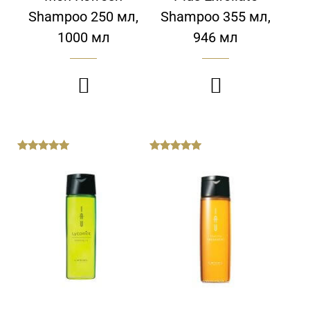
Shampoo 250 мл,
Shampoo 355 мл,
1000 мл
946 мл


out
out
of
of
5
5