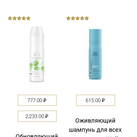
out
out
of
of
5
5
777.00
₽
615.00
₽
2,233.00
₽
Оживляющий
шампунь для всех
Обновляющий