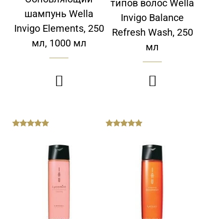
типов волос Wella
шампунь Wella
Invigo Balance
Invigo Elements, 250
Refresh Wash, 250
мл, 1000 мл
мл


out
out
of
of
5
5