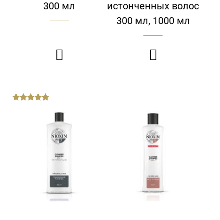
300 мл
истонченных волос
300 мл, 1000 мл


out
of
5