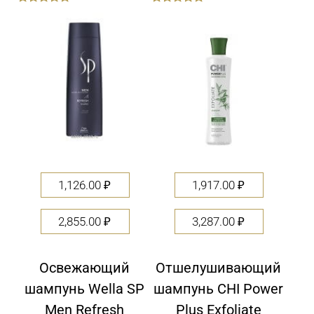
out
out
of
of
5
5
1,126.00
₽
1,917.00
₽
2,855.00
₽
3,287.00
₽
Освежающий
Отшелушивающий
шампунь Wella SP
шампунь CHI Power
Men Refresh
Plus Exfoliate