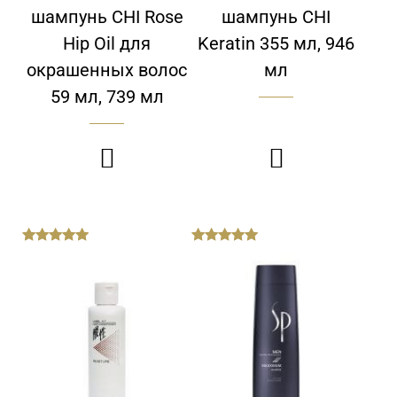
шампунь CHI Rose
шампунь CHI
Нip Oil для
Keratin 355 мл, 946
окрашенных волос
мл
59 мл, 739 мл


out
out
of
of
5
5