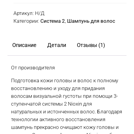
Очищающий
шампунь
Артикул:
Н/Д
3-
Категории:
Система 2
,
Шампунь для волос
ступенчатой
системы
Nioxin
Описание
Детали
Отзывы (1)
System
2
для
От производителя
натуральных
Подготовка кожи головы и волос к полному
и
восстановлению и уходу для придания
истонченных
волосам визуальной густоты при помощи 3-
волос
ступенчатой системы 2 Nioxin для
300
натуральных и истонченных волос. Благодаря
мл,
технологии активного восстановления
1000
шампунь прекрасно очищают кожу головы и
мл