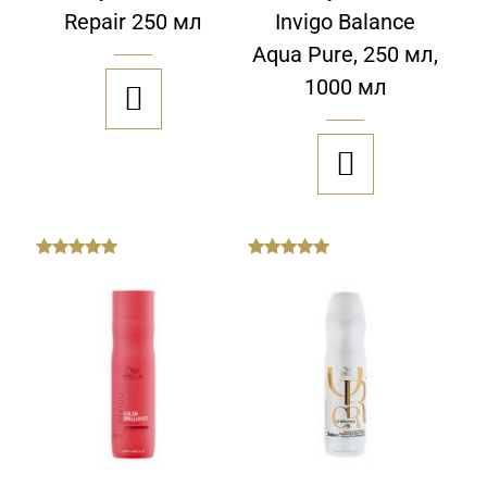
Repair 250 мл
Invigo Balance
Aqua Pure, 250 мл,
1000 мл


out
out
of
of
5
5