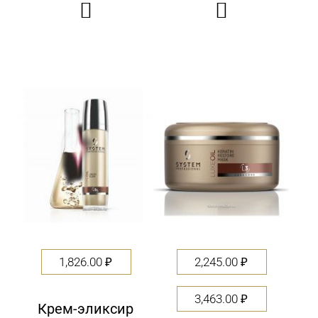


1,826.00
₽
2,245.00
₽
3,463.00
₽
Крем-эликсир