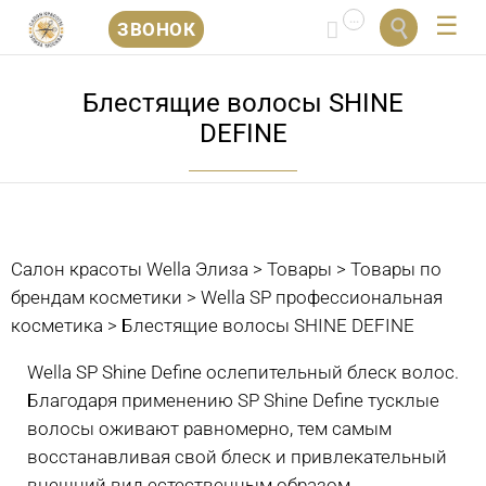
...


ЗВОНОК
Перейти
к
Блестящие волосы SHINE
содержанию
DEFINE
Салон красоты Wella Элиза
>
Товары
>
Товары по
брендам косметики
>
Wella SP профессиональная
косметика
>
Блестящие волосы SHINE DEFINE
Wella SP Shine Define ослепительный блеск волос.
Благодаря применению SP Shine Define тусклые
волосы оживают равномерно, тем самым
восстанавливая свой блеск и привлекательный
внешний вид естественным образом.