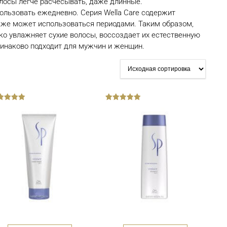
лосы легче расчесывать, даже длинные.
ользовать ежедневно. Серия Wella Care содержит
акже может использоваться периодами. Таким образом,
ко увлажняет сухие волосы, воссоздает их естественную
динаково подходит для мужчин и женщин.
out
of
5