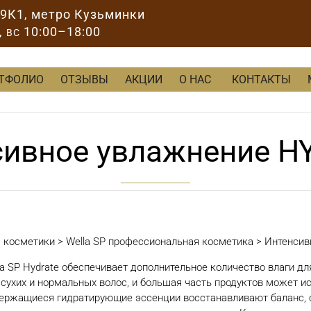
89К1
, метро Кузьминки
,
10:00–18:00
ВС
ТФОЛИО
ОТЗЫВЫ
АКЦИИ
О НАС
КОНТАКТЫ
сивное увлажнение H
м косметики
>
Wella SP профессиональная косметика
>
Интенсив
la SP Hydrate обеспечивает дополнительное количество влаги дл
 сухих и нормальных волос, и большая часть продуктов может и
ержащиеся гидратирующие эссенции восстанавливают баланс, со