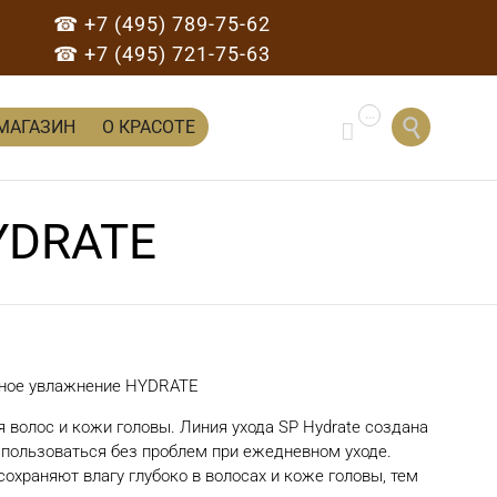
☎ +7 (495) 789-75-62
☎ +7 (495) 721-75-63
...
Перейти

МАГАЗИН
О КРАСОТЕ

к
содержанию
YDRATE
ное увлажнение HYDRATE
я волос и кожи головы. Линия ухода SP Hydrate создана
спользоваться без проблем при ежедневном уходе.
храняют влагу глубоко в волосах и коже головы, тем