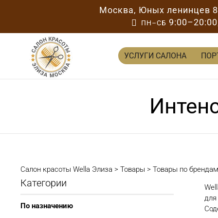
Москва
,
Юных ленинцев 
9:00–20:00

ПН–СБ
УСЛУГИ САЛОНА
ПОР
Интен
Салон красоты Wella Элиза
>
Товары
>
Товары по бренда
Категории
Wel
для
По назначению
Сод