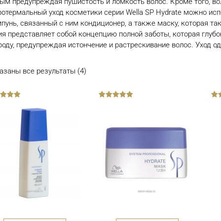
ым предупреждая пушистость и ломкость волос. Кроме того, во
ротермальный уход косметики серии Wella SP Hydrate можно исп
пунь, связанный с ним кондиционер, а также маску, которая т
ия представляет собой концепцию полной заботы, которая глубо
роду, предупреждая истончение и растрескивание волос. Уход о
азаны все результаты (4)
out
out
of
of
5
5