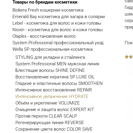
сам
Товары по брендам косметики
Гид
Biokera Fresh кошерная косметика
шам
Emerald Bay косметика для загара в солярии
сер
Lebel - косметика для волос и кожи головы
при
Nioxin - косметика для волос и кожи головы
Olaplex - восстановление волос
System Professional профессиональный уход
Пок
Wella SP профессиональная косметика
STYLING для укладки и стайлинга
out
System Professional MEN мужская линия
of
5
Блестящие волосы SHINE DEFINE
Восстановление кератина SP LUXE OIL
Гладкие и эластичные волосы SMOOTHEN
Интенсивное восстановление REPAIR
Интенсивное увлажнение HYDRATE
Объём и укрепление VOLUMIZE
Очищение и защита волос EXPERT KIT
Против перхоти CLEAR SCALP
Регенерирующая линия REVERSE
Сохранение цвета волос COLOR SAVE