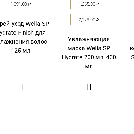
1,091.00
₽
1,265.00
₽
2,129.00
₽
рей-уход Wella SP
ydrate Finish для
Увлажняющая
влажнения волос
маска Wella SP
к
125 мл
Hydrate 200 мл, 400
S
мл

