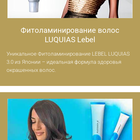
Фитоламинирование волос
LUQUIAS Lebel
Уникальное Фитоламинирование LEBEL LUQUIAS
3.0 из Японии – идеальная формула здоровья
окрашенных волос.