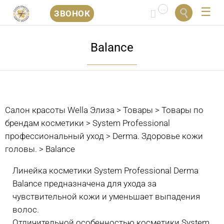
...


ЗВОНОК
Перейти
к
Balance
содержанию
Салон красоты Wella Элиза
>
Товары
>
Товары по
брендам косметики
>
System Professional
профессиональный уход
>
Derma. Здоровье кожи
головы.
>
Balance
Линейка косметики System Professional Derma
Balance предназначена для ухода за
чувствительной кожи и уменьшает выпадения
волос.
Отличительной особенностью косметики System