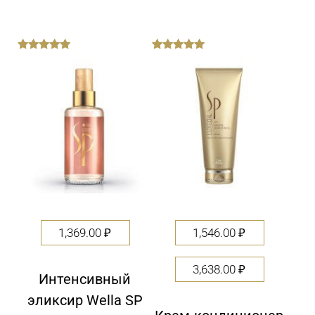
out
out
of
of
5
5
1,369.00
₽
1,546.00
₽
3,638.00
₽
Интенсивный
эликсир Wella SP