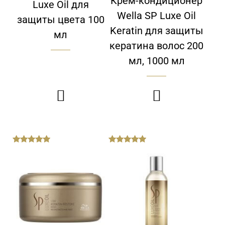
Крем-кондиционер
Luxe Oil для
Wella SP Luxe Oil
защиты цвета 100
Keratin для защиты
мл
кератина волос 200
мл, 1000 мл


out
out
of
of
5
5