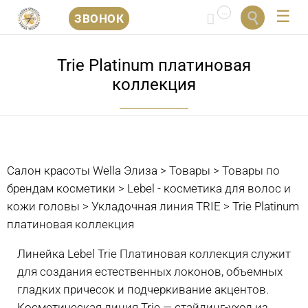
...


ЗВОНОК
Перейти
к
Trie Platinum платиновая
содержанию
коллекция
Салон красоты Wella Элиза
>
Товары
>
Товары по
брендам косметики
>
Lebel - косметика для волос и
кожи головы
>
Укладочная линия TRIE
>
Trie Platinum
платиновая коллекция
Линейка Lebel Trie Платиновая коллекция служит
для создания естественных локонов, объемных
гладких причесок и подчеркивание акцентов.
Косметическая линия Trie — стайлинг-уход из