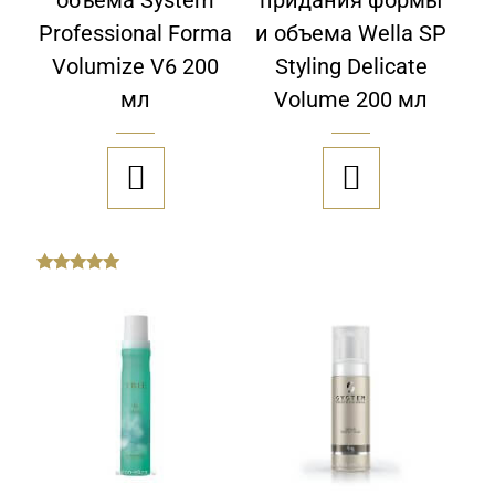
объема System
придания формы
Professional Forma
и объема Wella SP
Volumize V6 200
Styling Delicate
мл
Volume 200 мл


out
of
5