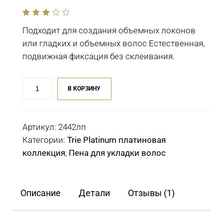
out
of
Подходит для создания объемных локонов
5
или гладких и объемных волос Естественная,
подвижная фиксация без склеивания.
Количество
В КОРЗИНУ
товара
Пена
Lebel
Артикул:
2442лп
Trie
Категории:
Trie Platinum платиновая
Foam
коллекция
,
Пена для укладки волос
4
для
укладки
Описание
Детали
Отзывы (1)
волос
200