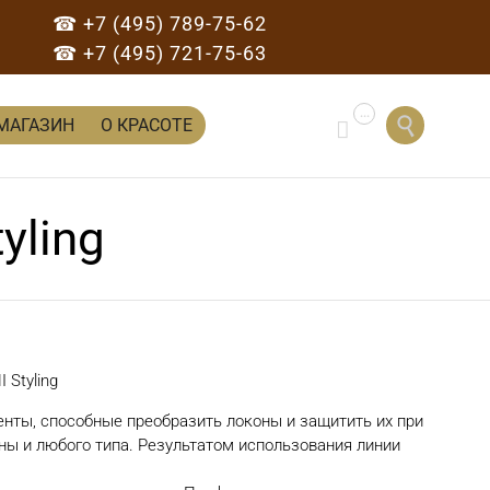
☎ +7 (495) 789-75-62
☎ +7 (495) 721-75-63
...
Перейти

МАГАЗИН
О КРАСОТЕ

к
содержанию
yling
 Styling
ненты, способные преобразить локоны и защитить их при
ны и любого типа. Результатом использования линии