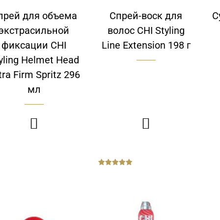
прей для объема
Спрей-воск для
С
экстрасильной
волос CHI Styling
фиксации CHI
Line Extension 198 г
yling Helmet Head
tra Firm Spritz 296
мл


out
of
5