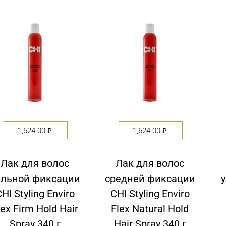
out
out
of
of
5
5
1,624.00
₽
1,624.00
₽
Лак для волос
Лак для волос
ильной фиксации
средней фиксации
у
HI Styling Enviro
CHI Styling Enviro
lex Firm Hold Hair
Flex Natural Hold
Spray 340 г
Hair Spray 340 г