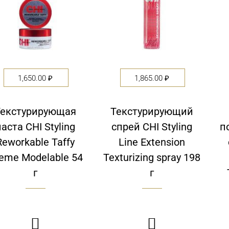
1,650.00
₽
1,865.00
₽
Текстурирующая
Текстурирующий
паста CHI Styling
спрей CHI Styling
п
Reworkable Taffy
Line Extension
eme Modelable 54
Texturizing spray 198
г
г

