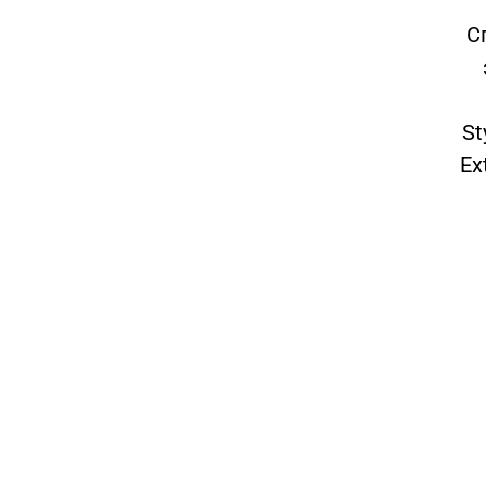
С
St
Ex