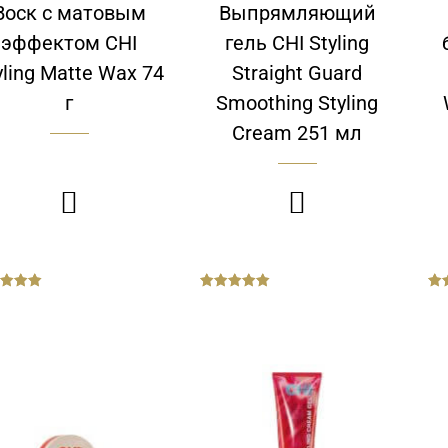
Воск с матовым
Выпрямляющий
эффектом CHI
гель CHI Styling
yling Matte Wax 74
Straight Guard
г
Smoothing Styling
Cream 251 мл


out
out
of
of
5
5