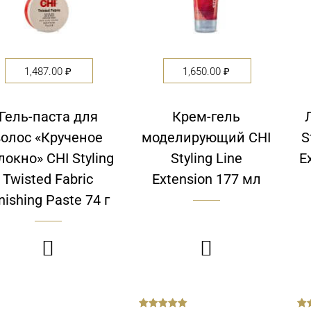
1,487.00
₽
1,650.00
₽
Гель-паста для
Крем-гель
волос «Крученое
моделирующий CHI
S
локно» CHI Styling
Styling Line
E
Twisted Fabric
Extension 177 мл
nishing Paste 74 г

