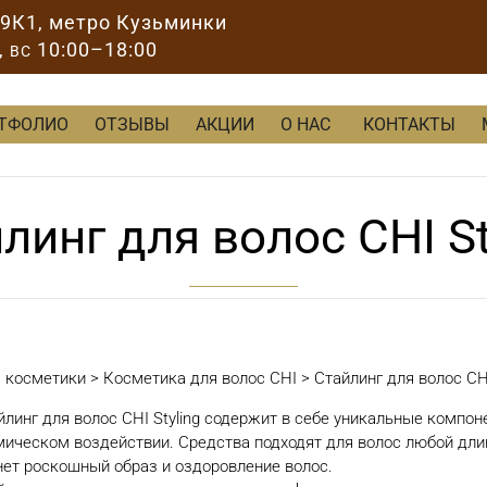
89К1
, метро Кузьминки
,
10:00–18:00
ВС
ТФОЛИО
ОТЗЫВЫ
АКЦИИ
О НАС
КОНТАКТЫ
линг для волос CHI St
м косметики
>
Косметика для волос CHI
>
Стайлинг для волос CHI
йлинг для волос CHI Styling содержит в себе уникальные компо
мическом воздействии. Средства подходят для волос любой дли
нет роскошный образ и оздоровление волос.