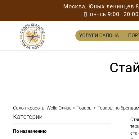
Москва
,
Юных ленинцев 
9:00–20:00

ПН–СБ
УСЛУГИ САЛОНА
ПОР
Стай
Салон красоты Wella Элиза
>
Товары
>
Товары по бренда
Категории
Ста
тер
По назначению
ста