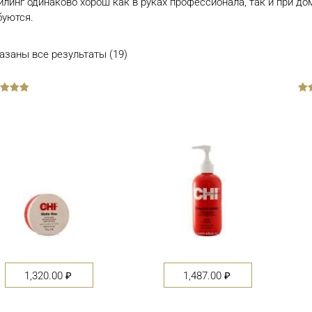
йлинг одинаково хорош как в руках профессионала, так и при 
буются.
азаны все результаты (19)
out
of
5
1,320.00
₽
1,487.00
₽