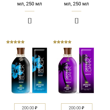
мл, 250 мл
мл, 250 мл


out
out
of
of
5
5
200.00
₽
200.00
₽