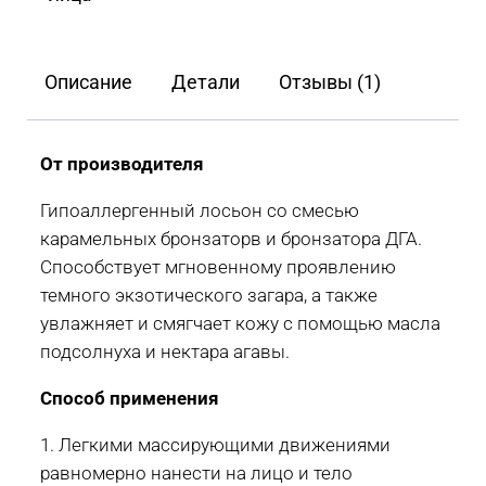
Emerald
Bay
Black
Описание
Детали
Отзывы (1)
15
мл,
250
От производителя
мл
Гипоаллергенный лосьон со смесью
карамельных бронзаторв и бронзатора ДГА.
Способствует мгновенному проявлению
темного экзотического загара, а также
увлажняет и смягчает кожу с помощью масла
подсолнуха и нектара агавы.
Способ применения
1. Легкими массирующими движениями
равномерно нанести на лицо и тело