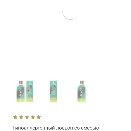
out
of
Гипоаллергенный лосьон со смесью
5