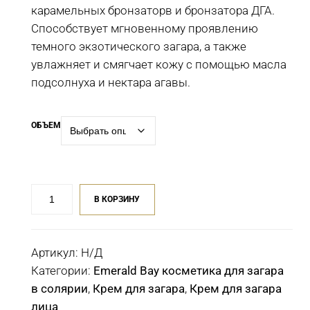
карамельных бронзаторв и бронзатора ДГА.
Способствует мгновенному проявлению
темного экзотического загара, а также
увлажняет и смягчает кожу с помощью масла
подсолнуха и нектара агавы.
ОБЪЕМ
Количество
В КОРЗИНУ
товара
Крем
для
Артикул:
Н/Д
загара
Категории:
Emerald Bay косметика для загара
в
в солярии
,
Крем для загара
,
Крем для загара
солярии
лица