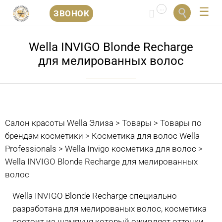
...


ЗВОНОК
Перейти
к
Wella INVIGO Blonde Recharge
содержанию
для мелированных волос
Салон красоты Wella Элиза
>
Товары
>
Товары по
брендам косметики
>
Косметика для волос Wella
Professionals
>
Wella Invigo косметика для волос
>
Wella INVIGO Blonde Recharge для мелированных
волос
Wella INVIGO Blonde Recharge специально
разработана для мелированых волос, косметика
состоит из шампуня который оживляет оттенки