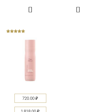


out
of
5
720.00
₽
1,818.00
₽