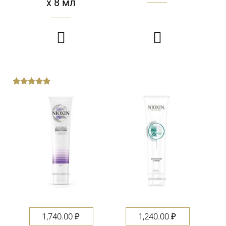
х 8 мл


out
of
5
1,740.00
₽
1,240.00
₽