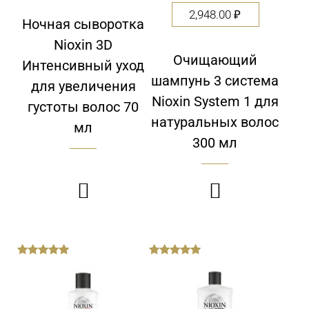
2,948.00
₽
Ночная сыворотка
Nioxin 3D
Очищающий
Интенсивный уход
шампунь 3 система
для увеличения
Nioxin System 1 для
густоты волос 70
натуральных волос
мл
300 мл


out
out
of
of
5
5