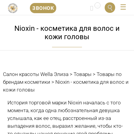
...


ЗВОНОК
Перейти
к
Nioxin - косметика для волос и
содержанию
кожи головы
Салон красоты Wella Элиза
>
Товары
>
Товары по
брендам косметики
>
Nioxin - косметика для волос и
кожи головы
История торговой марки Nioxin началась с того
момента, когда одна любознательная девушка
услышала, как ее отец, расстроенный из-за
выпадения волос, выразил желание, чтобы кто-
то однажды нашел решение этой проблемы.