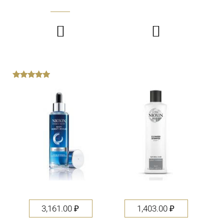


out
of
5
3,161.00
₽
1,403.00
₽