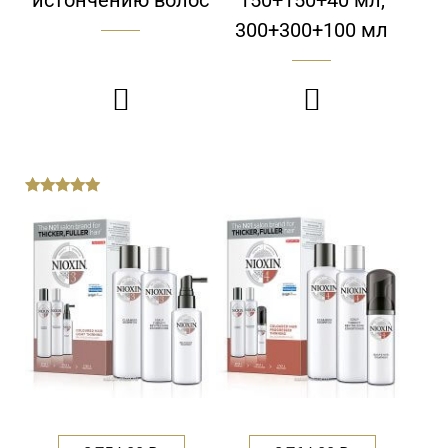
300+300+100 мл


out
of
5