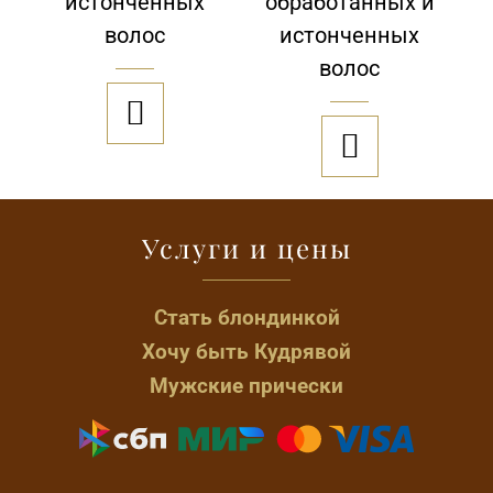
истонченных
обработанных и
волос
истонченных
волос


Услуги и цены
Стать блондинкой
Хочу быть Кудрявой
Мужские прически