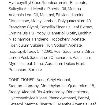
Hydroxyethyl Coco/Isostearamide, Benzoate,
Salicylic Acid, Mentha Piperita Oil, Mentha
Arvensis Leaf Oil, Menthol, Ethylenediamine
Disuccinate, Methylparaben, Polyquaternium-10,
Propylene Glycol, Camellia Sinensis Leaf Extract,
Cystine Bis-PG-Propyl Silanetriol, Biotin, Lecithin,
Niacinamide, Panthenol, Tocopheryl Acetate,
Foeniculum Vulgare Fruit, Sodium Acetate,
Isopropyl, Faex, CI 42090, Acer Saccharum, Citrus
Limon Peel, Saccharum Officinarum, Vaccinium
Myrtillus Leaf, Citrus Aurantium Dulcis Fruit,
Potassium Sorbate
CONDITIONER: Aqua, Cetyl Alcohol,
Stearamidopropyl Dimethylamine, Quaternium-18,
Stearyl Alcohol, Bis-Aminopropyl Dimethicone,
Hydroxyethylcellulose, Phenoxyethanol, Benzyl,
Cetearyl, Mentha Piperita Oil,Mentha Arvensis Leaf