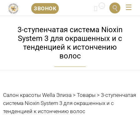
...


ЗВОНОК
Перейти
к
3-ступенчатая система Nioxin
содержанию
System 3 для окрашенных и с
тенденцией к истончению
волос
Салон красоты Wella Элиза
>
Товары
>
3-ступенчатая
система Nioxin System 3 для окрашенных и с
тенденцией к истончению волос