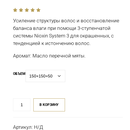
out
of
Усиление структуры волос и восстановление
5
баланса влаги при помощи 3-ступенчатой
системы Nioxin System 3 для окрашенных, с
тенденцией к истончению волос.
Аромат: Масло перечной мяты.
ОБЪЕМ
Количество
В КОРЗИНУ
товара
3-
ступенчатая
Артикул:
Н/Д