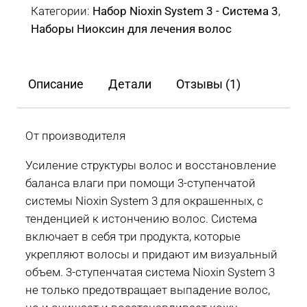
система
Категории:
Набор Nioxin System 3 - Система 3
,
Nioxin
Наборы Ниоксин для лечения волос
System
3
для
Описание
Детали
Отзывы (1)
окрашенных
и
с
От производителя
тенденцией
Усиление структуры волос и восстановление
к
баланса влаги при помощи 3-ступенчатой
истончению
системы Nioxin System 3 для окрашенных, с
волос
тенденцией к истончению волос. Система
включает в себя три продукта, которые
укрепляют волосы и придают им визуальный
объем. 3-ступенчатая система Nioxin System 3
не только предотвращает выпадение волос,