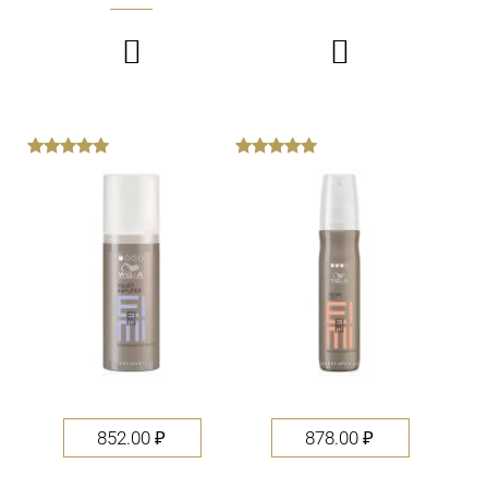


out
out
of
of
5
5
852.00
₽
878.00
₽