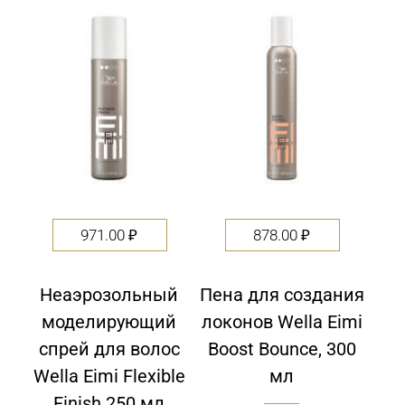
out
out
of
of
5
5
971.00
₽
878.00
₽
Неаэрозольный
Пена для создания
моделирующий
локонов Wella Eimi
спрей для волос
Boost Bounce, 300
Wella Eimi Flexible
мл
Finish 250 мл