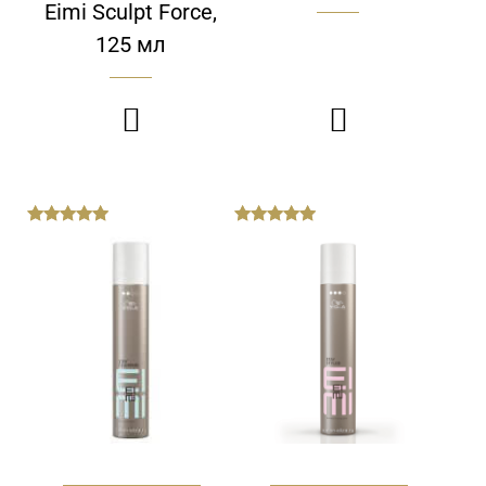
Eimi Sculpt Force,
125 мл


out
out
of
of
5
5