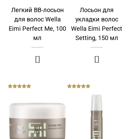
Легкий BB-лосьон
Лосьон для
для волос Wella
укладки волос
Eimi Perfect Me, 100
Wella Eimi Perfect
мл
Setting, 150 мл


out
out
of
of
5
5