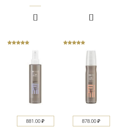


out
out
of
of
5
5
881.00
₽
878.00
₽