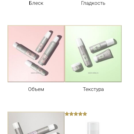
Блеск
Гладкость
Объем
Текстура
out
of
5