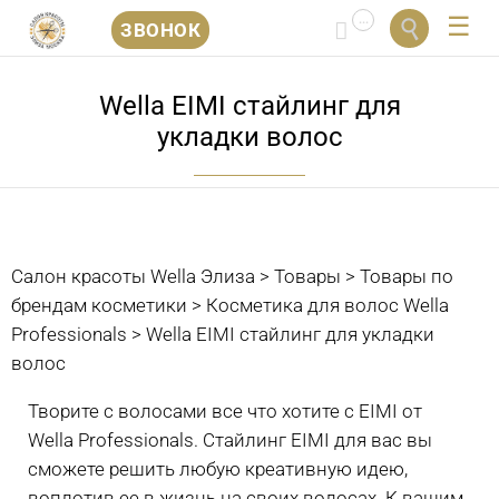
...


ЗВОНОК
Перейти
к
Wella EIMI стайлинг для
содержанию
укладки волос
Салон красоты Wella Элиза
>
Товары
>
Товары по
брендам косметики
>
Косметика для волос Wella
Professionals
>
Wella EIMI стайлинг для укладки
волос
Творите с волосами все что хотите с EIMI от
Wella Professionals. Стайлинг EIMI для вас вы
сможете решить любую креативную идею,
воплотив ее в жизнь на своих волосах. К вашим