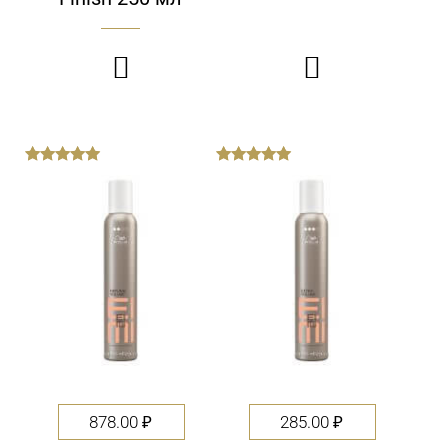


out
out
of
of
5
5
878.00
₽
285.00
₽