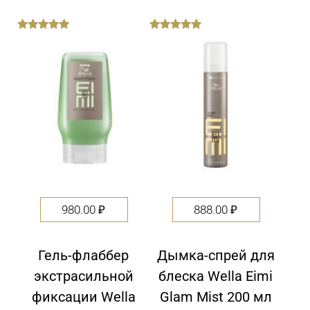
out
out
of
of
5
5
980.00
₽
888.00
₽
Гель-флаббер
Дымка-спрей для
экстрасильной
блеска Wella Eimi
фиксации Wella
Glam Mist 200 мл