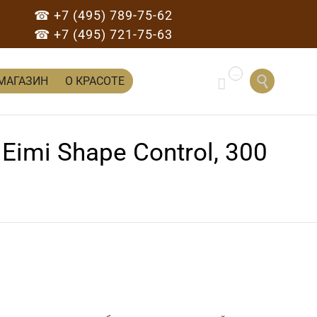
☎ +7 (495) 789-75-62
☎ +7 (495) 721-75-63
...
Перейти

МАГАЗИН
О КРАСОТЕ

к
содержанию
imi Shape Control, 300