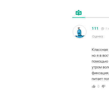
111
7 
Оценка :
Классная 
но я в во
помощью ф
утром вол
фиксация.
питает по
0