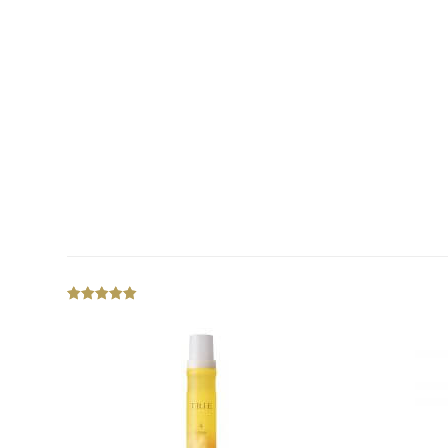
out
of
5