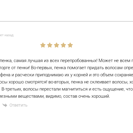
лет назад
пенка, самая лучшая из всех перепробованных! Может не всем п
сторге от пенки! Во-первых, пенка помогает придать волосам оп
ена и расчески приподнимаю их у корней и это объем сохраняе
осы хорошо смотрятся! во-вторых, пенка не склеивает волосы, хо
 В-третьих, волосы перестали магнититься и есть ощущение, чт
лезными веществами, видимо, состав очень хороший.
Ответить