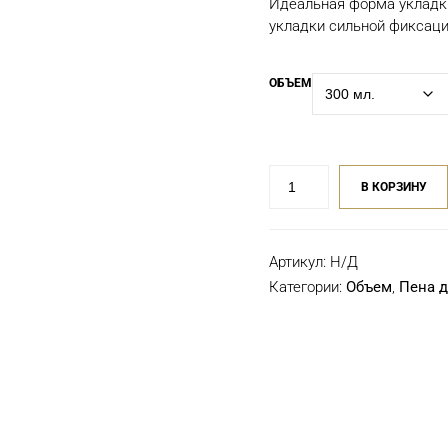
Идеальная форма укладки
of
5
укладки сильной фиксации 
ОБЪЕМ
Количество
В КОРЗИНУ
товара
Пена
для
Артикул:
Н/Д
укладки
экстрасильной
Категории:
Объем
,
Пена д
фиксации
Wella
Eimi
Shape
Control,
300
мл,