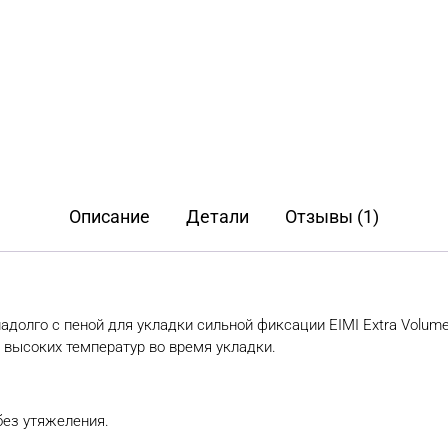
500
мл
Описание
Детали
Отзывы (1)
олго с пеной для укладки сильной фиксации EIMI Extra Volume 
 высоких температур во время укладки.
ез утяжеления.