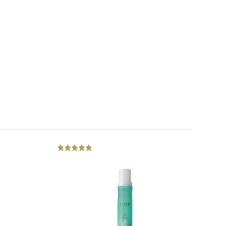
out
of
5