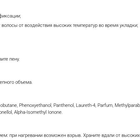
фиксации;
волосы от воздействия высоких температур во время укладки;
ите пену.
епного объема.
obutane, Phenoxyethanol, Panthenol, Laureth-4, Parfum, Methylparaben
ronellol, Alpha-Isomethyl Ionone.
м: при нагревании возможен взрыв. Храните вдали от высоких т