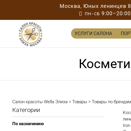
Москва
,
Юных ленинцев 
9:00–20:00

ПН–СБ
УСЛУГИ САЛОНА
ПОР
Косметик
Салон красоты Wella Элиза
>
Товары
>
Товары по бренда
Категории
Кос
лин
По назначению
Iro