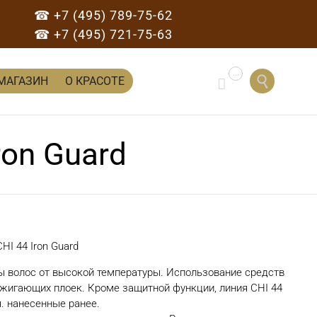
☎ +7 (495) 789-75-62
☎ +7 (495) 721-75-63
...
Перейти

МАГАЗИН
О КРАСОТЕ

к
содержанию
ron Guard
HI 44 Iron Guard
ты волос от высокой температуры. Использование средств
бжигающих плоек. Кроме защитной функции, линия CHI 44
. нанесенные ранее.