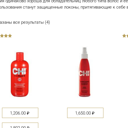
ия одинаково хороша для обладательниц любого типа волос и е
ользования станут защищенные локоны, притягивающие к себе 
азаны все результаты (4)
out
of
5
1,206.00
₽
1,650.00
₽
1,802.00
₽