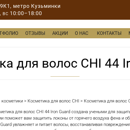
89К1
, метро Кузьминки
,
10:00–18:00
ВС
ТФОЛИО
ОТЗЫВЫ
АКЦИИ
О НАС
КОНТАКТЫ
а для волос CHI 44 I
м косметики
>
Косметика для волос CHI
>
Косметика для волос C
метика для волос CHI 44 Iron Guard создана учеными для защи
ии поможет вам защитить локоны от горячего воздуха фена и о
n Guard увлажняет и питает волосы, восстанавливая повреждения