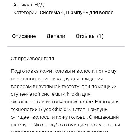
шампунь
Артикул:
Н/Д
3
Категории:
Система 4
,
Шампунь для волос
система
Nioxin
System
Описание
Детали
Отзывы (1)
4
для
окрашенных
От производителя
и
Подготовка кожи головы и волос к полному
истонченных
восстановлению и уходу для придания
волос
волосам визуальной густоты при помощи 3-
300
ступенчатой системы 4 Nioxin для
мл,
окрашенных и истонченных волос. Благодаря
1000
технологии Glyco-Shield 2.0 этот шампунь
мл
очищает волосы и кожу головы. Очищающий
шампунь Nioxin глубоко очищает кожу головы