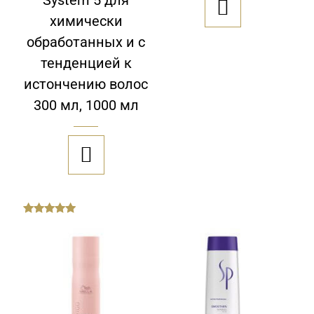
System 5 для

химически
обработанных и c
тенденцией к
истончению волос
300 мл, 1000 мл

out
of
5