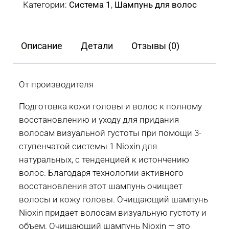
Категории:
Система 1
,
Шампунь для волос
система
Nioxin
System
Описание
Детали
Отзывы (0)
1
для
натуральных
От производителя
волос
Подготовка кожи головы и волос к полному
300
восстановлению и уходу для придания
мл
волосам визуальной густоты при помощи 3-
ступенчатой системы 1 Nioxin для
натуральных, с тенденцией к истончению
волос. Благодаря технологии активного
восстановления этот шампунь очищает
волосы и кожу головы. Очищающий шампунь
Nioxin придает волосам визуальную густоту и
объем. Очищающий шампунь Nioxin — это