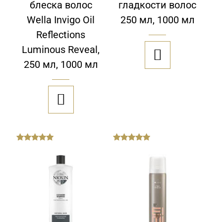
блеска волос
гладкости волос
Wella Invigo Oil
250 мл, 1000 мл
Reflections
Luminous Reveal,

250 мл, 1000 мл

out
out
of
of
5
5