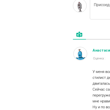
Анастас
Оценка :
У меня во
стилист д
двигалась
Сейчас са
перегруже
мне нрави
Ну и по в