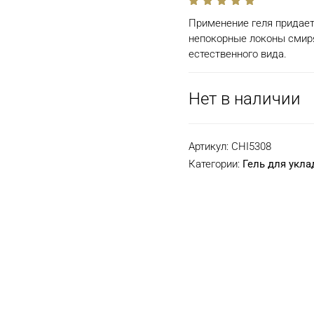
out
Применение геля придает
of
5
непокорные локоны смиря
естественного вида.
Нет в наличии
Артикул:
CHI5308
Категории:
Гель для укла