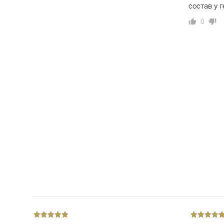
состав у г
0
out
out