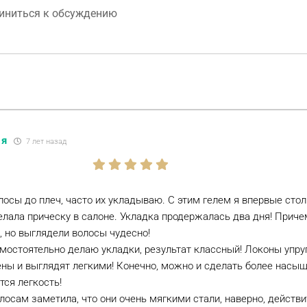
ия
7 лет назад
лосы до плеч, часто их укладываю. С этим гелем я впервые стол
елала прическу в салоне. Укладка продержалась два дня! Причем,
, но выглядели волосы чудесно!
мостоятельно делаю укладки, результат классный! Локоны упру
ны и выглядят легкими! Конечно, можно и сделать более насы
тся легкость!
олосам заметила, что они очень мягкими стали, наверно, действ