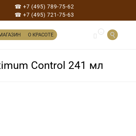
☎ +7 (495) 789-75-62
☎ +7 (495) 721-75-63
...
Перейти

МАГАЗИН
О КРАСОТЕ

к
содержанию
ximum Control 241 мл