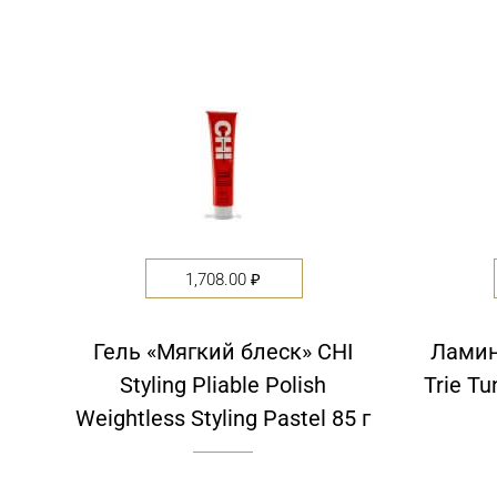
of
of
5
5
1,708.00
₽
Гель «Мягкий блеск» CHI
Ламин
Styling Pliable Polish
Trie Tu
Weightless Styling Pastel 85 г