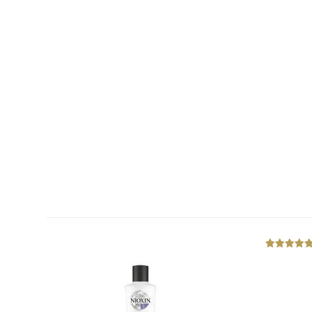
out
of
5