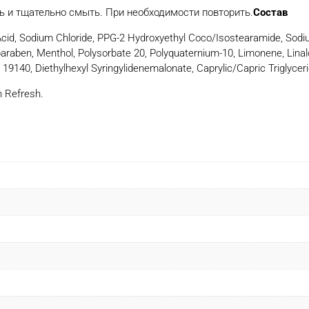
ь и тщательно смыть. При необходимости повторить.
Состав
c Acid, Sodium Chloride, PPG-2 Hydroxyethyl Coco/Isostearamide, Sod
araben, Menthol, Polysorbate 20, Polyquaternium-10, Limonene, Linalo
I 19140, Diethylhexyl Syringylidenemalonate, Caprylic/Capric Triglyceri
 Refresh.