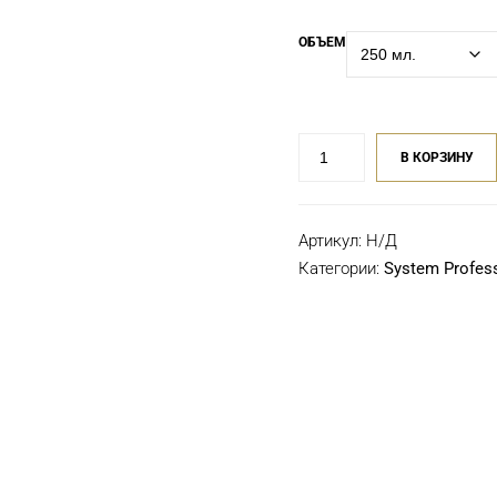
ОБЪЕМ
Количество
В КОРЗИНУ
товара
Освежающий
шампунь
Артикул:
Н/Д
Wella
SP
Категории:
System Profes
Men
Refresh
Shampoo
250
мл,
1000
мл