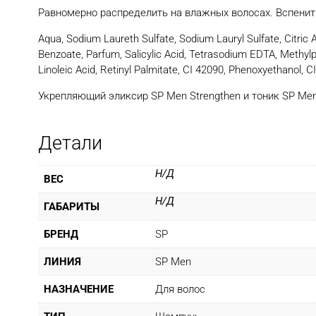
Равномерно распределить на влажных волосах. Вспенит
Aqua, Sodium Laureth Sulfate, Sodium Lauryl Sulfate, Citri
Benzoate, Parfum, Salicylic Acid, Tetrasodium EDTA, Methylp
Linoleic Acid, Retinyl Palmitate, CI 42090, Phenoxyethanol, C
Укрепляющий эликсир SP Men Strengthen и тоник SP Men
Детали
Н/Д
ВЕС
Н/Д
ГАБАРИТЫ
БРЕНД
SP
ЛИНИЯ
SP Men
НАЗНАЧЕНИЕ
Для волос