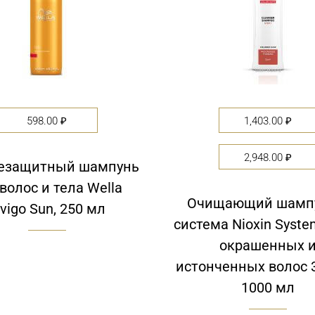
598.00
₽
1,403.00
₽
2,948.00
₽
езащитный шампунь
волос и тела Wella
Очищающий шампу
nvigo Sun, 250 мл
система Nioxin Syste
окрашенных 
истонченных волос 
1000 мл