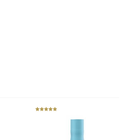
out
of
5