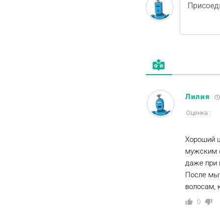
Лилия
Оценка :
Хороший ш
мужским с
даже при 
После мыт
волосам, 
0