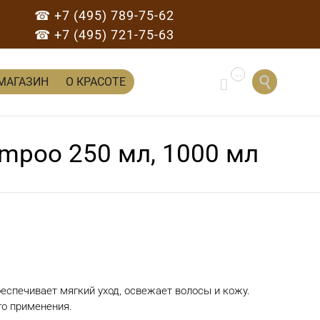
☎ +7 (495) 789-75-62
☎ +7 (495) 721-75-63
...
Перейти

МАГАЗИН
О КРАСОТЕ

к
содержанию
mpoo 250 мл, 1000 мл
спечивает мягкий уход, освежает волосы и кожу.
го применения.