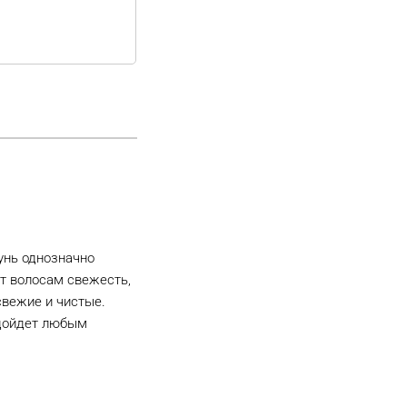
унь однозначно
т волосам свежесть,
свежие и чистые.
одойдет любым