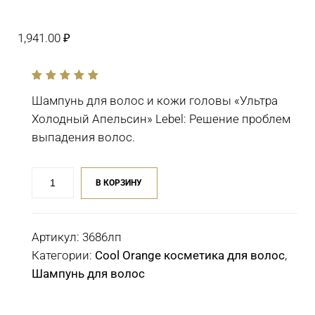
1,941.00
₽
out
of
Шампунь для волос и кожи головы «Ультра
5
Холодный Апельсин» Lebel: Решение проблем
выпадения волос.
Количество
В КОРЗИНУ
товара
Шампунь
для
Артикул:
3686лп
волос
Категории:
Cool Orange косметика для волос
,
Lebel
Шампунь для волос
Cool
Orange