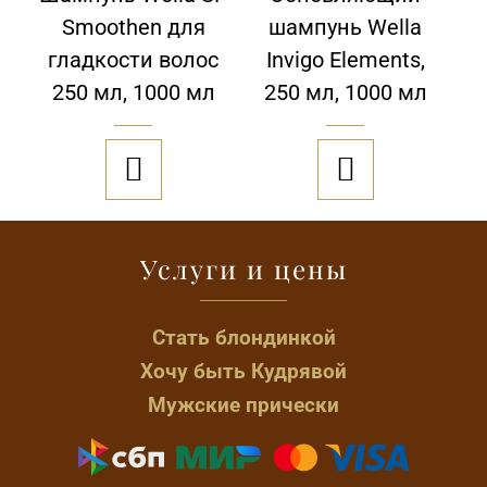
Smoothen для
шампунь Wella
гладкости волос
Invigo Elements,
250 мл, 1000 мл
250 мл, 1000 мл


Услуги и цены
Стать блондинкой
Хочу быть Кудрявой
Мужские прически