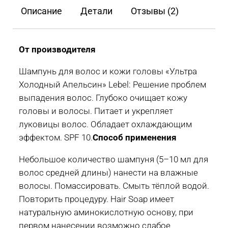
Hair
Описание
Детали
Отзывы (2)
Soap
Ultra
Cool
От производителя
"Ультра
Шампунь для волос и кожи головы «Ультра
Холодный
Холодный Апельсин» Lebel: Решение проблем
Апельсин"
выпадения волос. Глубоко очищает кожу
200
головы и волосы. Питает и укрепляет
мл
луковицы волос. Обладает охлаждающим
эффектом. SPF 10.
Способ применения
Небольшое количество шампуня (5–10 мл для
волос средней длины) нанести на влажные
волосы. Помассировать. Смыть тёплой водой.
Повторить процедуру. Hair Soap имеет
натуральную аминокислотную основу, при
первом нанесении возможно слабое