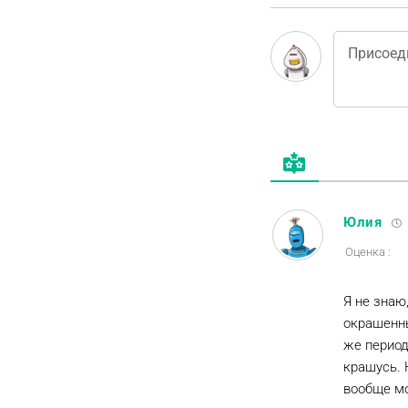
Юлия
Оценка :
Я не знаю
окрашенны
же период
крашусь. 
вообще мо