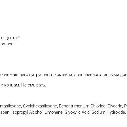
ты цвета *
Shampoo
 освежающего цитрусового коктейля, дополненного теплыми др
 к концам. Не смывать.
entasiloxane, Cyclohexasiloxane, Behentrimonium Chloride, Glycerin,
en, Isopropyl Alcohol, Limonene, Glyoxylic Acid, Sodium Hydroxide, L