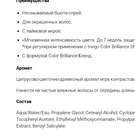
Преимущества
Несмываемый бьюти-спрей;
Для окрашенных волос;
С лаймовой икрой;
«Мгновенная интенсивность цвета. До 7 недель защи
*при регулярном применении с Invigo Color Brilliance 
С формулой Color Brilliance-Бленд.
Аромат
Цитрусово-цветочно-древесный аромат игра контрастов
Нанести на чистые влажные волосы от середины длины
Состав
Aqua/Water/Eau, Propylene Glycol, Cetearyl Alcohol, Cyclop
Tocopheryl Acetate, Ethylhexyl Methoxycinnamate, Propylparab
Extract, Benzyl Salicylate.