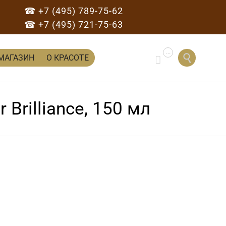
☎ +7 (495) 789-75-62
☎ +7 (495) 721-75-63
...
Перейти

МАГАЗИН
О КРАСОТЕ

к
содержанию
Brilliance, 150 мл