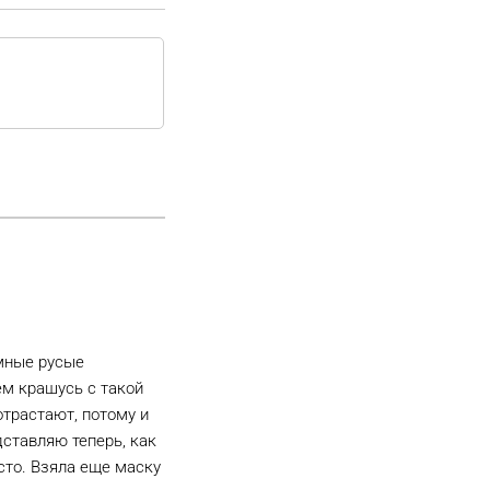
емные русые
м крашусь с такой
отрастают, потому и
дставляю теперь, как
сто. Взяла еще маску