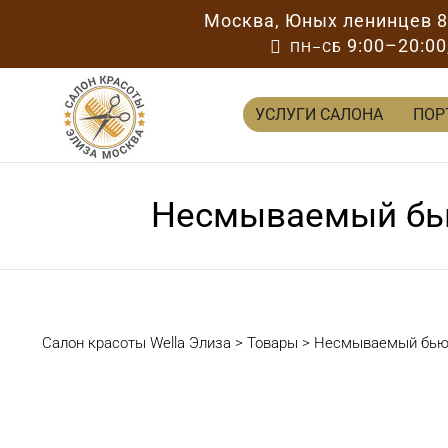
Москва
,
Юных ленинцев 
9:00–20:00

ПН–СБ
УСЛУГИ САЛОНА
ПОР
Несмываемый бьюти
Салон красоты Wella Элиза
>
Товары
>
Несмываемый бьюти-с