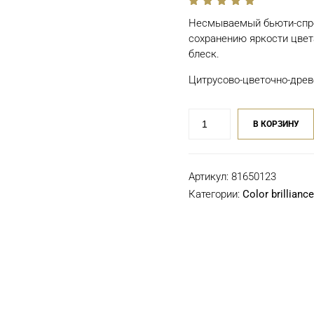
out
Несмываемый бьюти-спрей 
of
5
сохранению яркости цвет
блеск.
Цитрусово-цветочно-древ
Количество
В КОРЗИНУ
товара
Несмываемый
бьюти-
Артикул:
81650123
спрей
Wella
Категории:
Color brillia
Invigo
Color
Brilliance,
150
мл