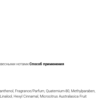
евесными нотами.
Способ применения
 Panthenol, Fragrance/Parfum, Quaternium-80, Methylparaben,
inalool, Hexyl Cinnamal, Microcitrus Australasica Fruit