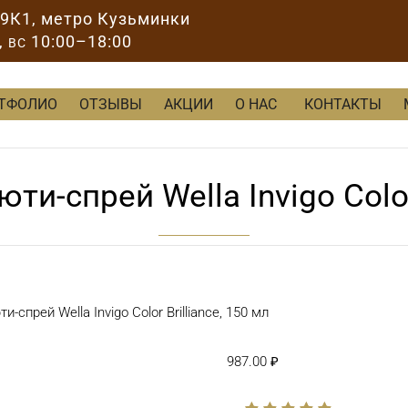
89К1
, метро Кузьминки
,
10:00–18:00
ВС
ТФОЛИО
ОТЗЫВЫ
АКЦИИ
О НАС
КОНТАКТЫ
-спрей Wella Invigo Color 
прей Wella Invigo Color Brilliance, 150 мл
987.00
₽