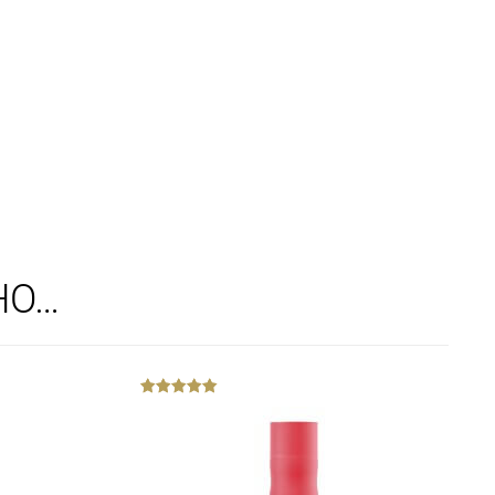
НО…
out
of
5