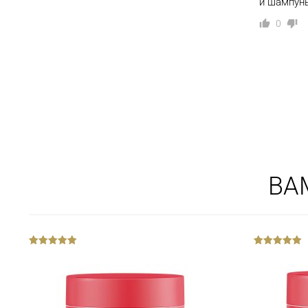
и шампунь
0
ВА
out
out
of
of
5
5