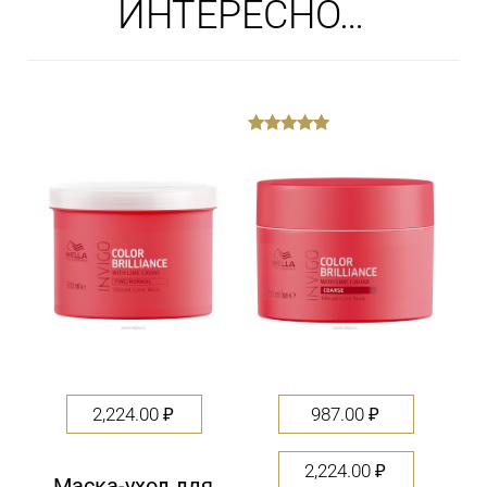
ИНТЕРЕСНО…
out
of
5
2,224.00
₽
987.00
₽
2,224.00
₽
Маска-уход для