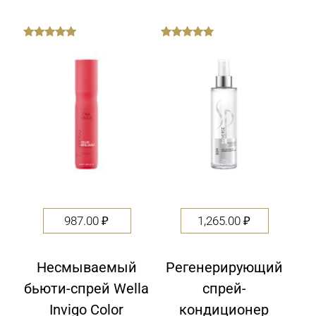
out
out
of
of
5
5
987.00
₽
1,265.00
₽
Несмываемый
Регенерирующий
бьюти-спрей Wella
спрей-
Invigo Color
кондиционер