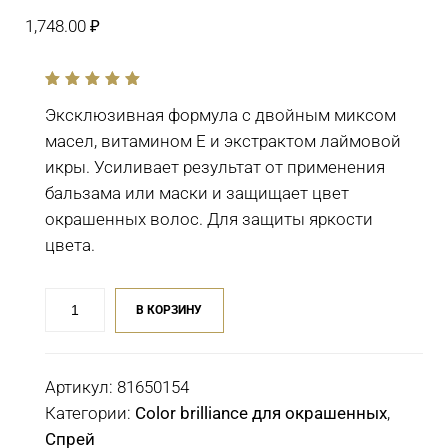
1,748.00
₽
out
of
Эксклюзивная формула с двойным миксом
5
масел, витамином Е и экстрактом лаймовой
икры. Усиливает результат от применения
бальзама или маски и защищает цвет
окрашенных волос. Для защиты яркости
цвета.
Количество
В КОРЗИНУ
товара
Бустер-
концентрат
Артикул:
81650154
для
Категории:
Color brilliance для окрашенных
,
защиты
Спрей