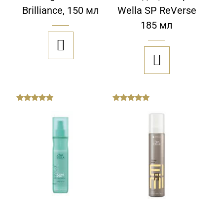
Brilliance, 150 мл
Wella SP ReVerse
185 мл


out
out
of
of
5
5