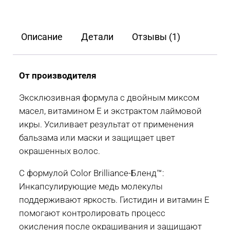
яркости
цвета
Wella
Описание
Детали
Отзывы (1)
Invigo
Color
Brilliance,
От производителя
100
Эксклюзивная формула с двойным миксом
мл
масел, витамином Е и экстрактом лаймовой
икры. Усиливает результат от применения
бальзама или маски и защищает цвет
окрашенных волос.
С формулой Color Brilliance-Бленд™:
Инкапсулирующие медь молекулы
поддерживают яркость. Гистидин и витамин Е
помогают контролировать процесс
окисления после окрашивания и защищают