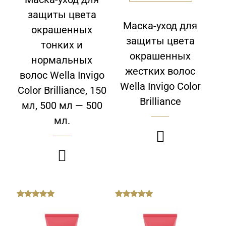
защиты цвета
Маска-уход для
окрашенных
защиты цвета
тонких и
окрашенных
нормальных
жестких волос
волос Wella Invigo
Wella Invigo Color
Color Brilliance, 150
Brilliance
мл, 500 мл — 500
мл.


out
out
of
of
5
5