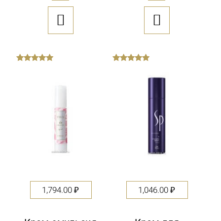


out
out
of
of
5
5
1,794.00
₽
1,046.00
₽