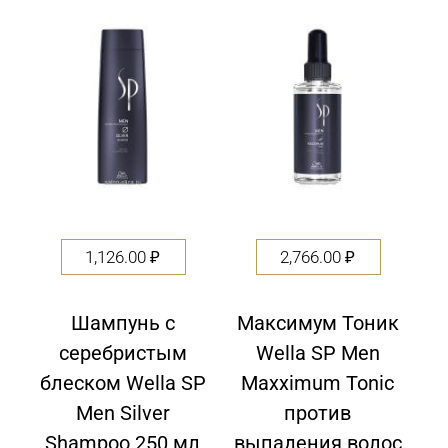
out
out
of
of
5
5
1,126.00
₽
2,766.00
₽
Шампунь с
Максимум Тоник
серебристым
Wella SP Men
блеском Wella SP
Maxximum Tonic
Men Silver
против
Shampoo 250 мл
выпадения волос