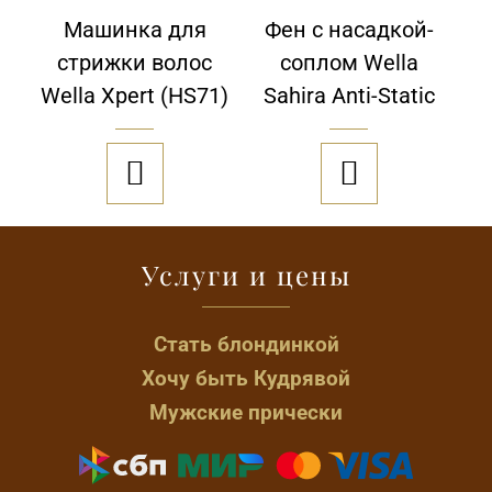
Машинка для
Фен с насадкой-
стрижки волос
соплом Wella
Wella Xpert (HS71)
Sahira Anti-Static


Услуги и цены
Стать блондинкой
Хочу быть Кудрявой
Мужские прически