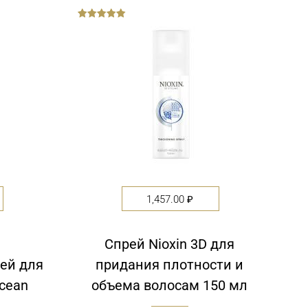
out
of
5
1,457.00
₽
й
Спрей Nioxin 3D для
ей для
придания плотности и
Ocean
объема волосам 150 мл