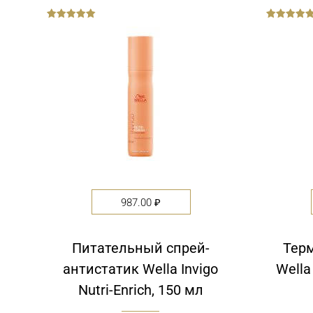
out
out
of
of
5
5
987.00
₽
Питательный спрей-
Тер
антистатик Wella Invigo
Wella
Nutri-Enrich, 150 мл