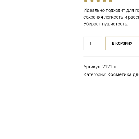
out
Идеально подходит для п
of
5
сохраняя легкость и рас
Убирает пушистость.
Количество
В КОРЗИНУ
товара
Спрей-
супер
Артикул:
2121лп
блеск
Lebel
Категории:
Косметика для 
Trie
Juicy
Spray
0
170
г