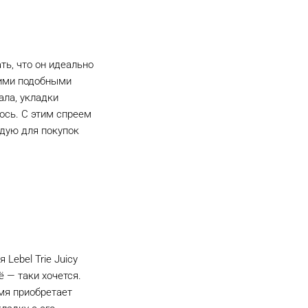
ать, что он идеально
гими подобными
ала, укладки
ось. С этим спреем
ндую для покупок
Lebel Trie Juicy
ё — таки хочется.
емя приобретает