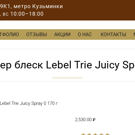
89К1
, метро Кузьминки
,
10:00–18:00
ВС
ТФОЛИО
ОТЗЫВЫ
АКЦИИ
О НАС
КОНТАКТЫ
р блеск Lebel Trie Juicy Sp
ebel Trie Juicy Spray 0 170 г
2,530.00
₽