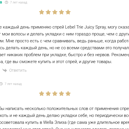
а
7 лет назад
не каждый день применяю спрей Lebel Trie Juicy Spray, могу сказ
 мои волосы и делать укладки с ним гораздо проще, чем с дру
и. Мне просто есть с чем сравнивать, ведь раньше, когда работ
сь делать каждый день, но не со всеми средствами это получал
ает никаких проблем при укладке, быстро и без нервов. Рекоме
а, где вы сможете купить и этот спрей, и другие товары.
Ответить
7 лет назад
бы написать несколько положительных слов от применения спрея 
Я хоть и не каждый день делаю укладки себе, но периодически вс
осоветовала купить в Wella Элиза (где сама уже длительное вр