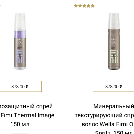
out
of
5
878.00
₽
878.00
₽
мозащитный спрей
Минеральны
 Eimi Thermal Image,
текстурирующий спр
150 мл
волос Wella Eimi 
Spritz, 150 мл