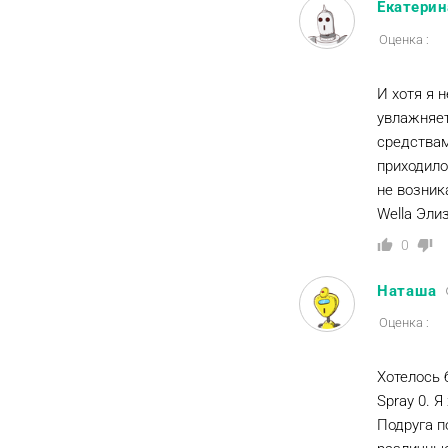
Екатерин
Оценка :
И хотя я 
увлажняет
средствам
приходило
не возник
Wella Элиз
0
Наташа
Оценка :
Хотелось 
Spray 0. 
Подруга п