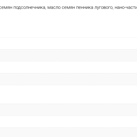
емян подсолнечника, масло семян пенника лугового, нано-част