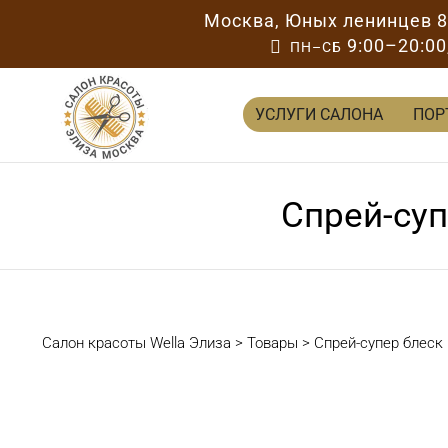
Москва
,
Юных ленинцев 
9:00–20:00

ПН–СБ
УСЛУГИ САЛОНА
ПОР
Спрей-супе
Салон красоты Wella Элиза
>
Товары
>
Спрей-супер блеск L