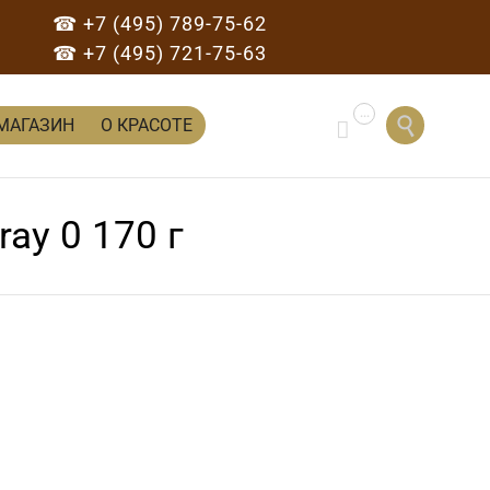
☎ +7 (495) 789-75-62
☎ +7 (495) 721-75-63
...
Перейти

МАГАЗИН
О КРАСОТЕ

к
содержанию
ray 0 170 г