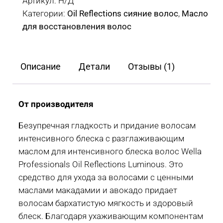
Артикул:
Н/Д
для
Категории:
Oil Reflections сияние волос
,
Масло
интенсивного
для восстановления волос
блеска
волос
Wella
Описание
Детали
Отзывы (1)
Invigo
Oil
Reflections
От производителя
Luminous
Безупречная гладкость и придание волосам
Smoothening
интенсивного блеска с разглаживающим
Hair
маслом для интенсивного блеска волос Wella
Oil,
Professionals Oil Reflections Luminous. Это
30
средство для ухода за волосами с ценными
мл,
маслами макадамии и авокадо придает
100
волосам бархатистую мягкость и здоровый
мл
блеск. Благодаря ухаживающим компонентам