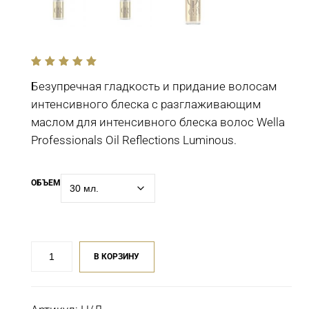
out
of
Безупречная гладкость и придание волосам
5
интенсивного блеска с разглаживающим
маслом для интенсивного блеска волос Wella
Professionals Oil Reflections Luminous.
ОБЪЕМ
Количество
В КОРЗИНУ
товара
Разглаживающее
масло