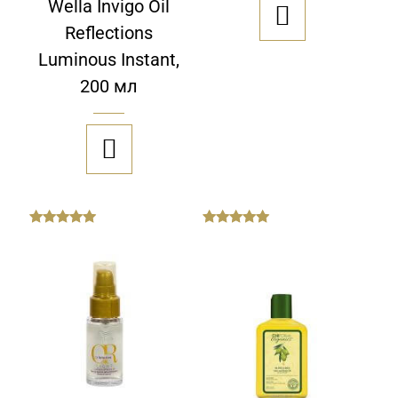
Wella Invigo Oil

Reflections
Luminous Instant,
200 мл

out
out
of
of
5
5