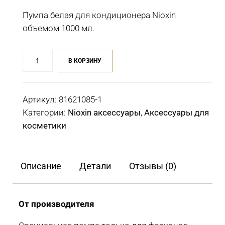
Пумпа белая для кондиционера Nioxin
объемом 1000 мл.
Количество
В КОРЗИНУ
товара
Пумпа
белая
Артикул:
81621085-1
для
Категории:
Nioxin аксессуары
,
Аксессуары для
кондиционера
косметики
Nioxin
1000
мл
Описание
Детали
Отзывы (0)
От производителя