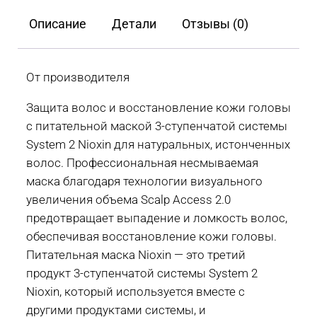
Nioxin
Описание
Детали
Отзывы (0)
System
2
для
От производителя
натуральных,
Защита волос и восстановление кожи головы
истонченных
с питательной маской 3-ступенчатой системы
волос
System 2 Nioxin для натуральных, истонченных
100
волос. Профессиональная несмываемая
мл
маска благодаря технологии визуального
увеличения объема Scalp Access 2.0
предотвращает выпадение и ломкость волос,
обеспечивая восстановление кожи головы.
Питательная маска Nioxin — это третий
продукт 3-ступенчатой системы System 2
Nioxin, который используется вместе с
другими продуктами системы, и