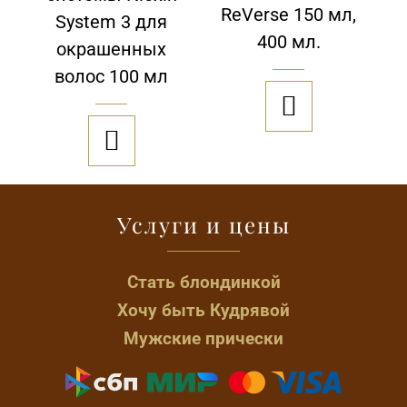
ReVerse 150 мл,
System 3 для
400 мл.
окрашенных
волос 100 мл


Услуги и цены
Стать блондинкой
Хочу быть Кудрявой
Мужские прически