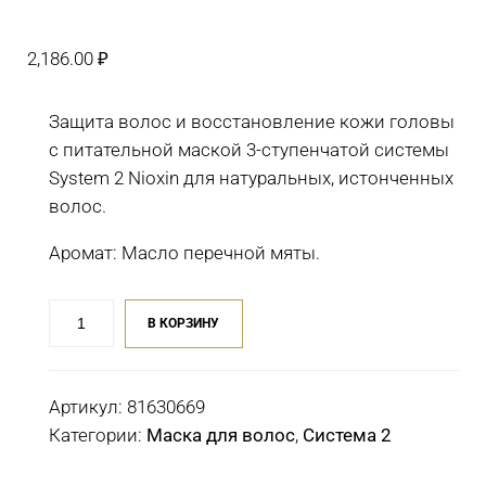
2,186.00
₽
Защита волос и восстановление кожи головы
с питательной маской 3-ступенчатой системы
System 2 Nioxin для натуральных, истонченных
волос.
Аромат: Масло перечной мяты.
Количество
В КОРЗИНУ
товара
Питательная
маска
Артикул:
81630669
3-
Категории:
Маска для волос
,
Система 2
ступенчатой
системы