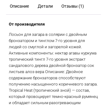
Bay
Описание
Детали
Отзывы (1)
Mojo
Dark
Bronzing
От производителя
Sauce
Лосьон для загара в солярии с двойным
15
бронзатором и тинглом 7-го уровня для
мл,
людей со смуглой и загорелой кожей.
250
Активные компоненты: нектар агавы куркума
мл
тропический тингл 7-го уровня экстракт
сандалового дерева двойной бронзатор сок
листьев алоэ вера Описание: Двойное
содержание бронзаторов способствуют
получению насыщенного коричневого загара.
Tropical Heat (тропический зной) — состав,
который провоцирует темно-красный румянец
и обладает сильным разогревающим