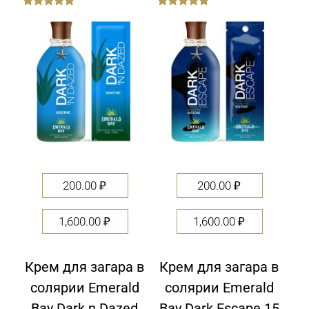
out
out
of
of
5
5
200.00
₽
200.00
₽
1,600.00
₽
1,600.00
₽
Крем для загара в
Крем для загара в
солярии Emerald
солярии Emerald
Bay Dark n Dazed
Bay Dark Escape 15