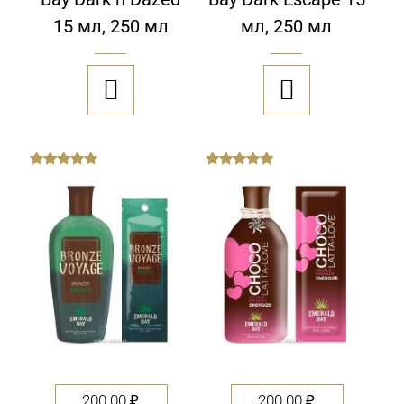
15 мл, 250 мл
мл, 250 мл


out
out
of
of
5
5
200.00
₽
200.00
₽