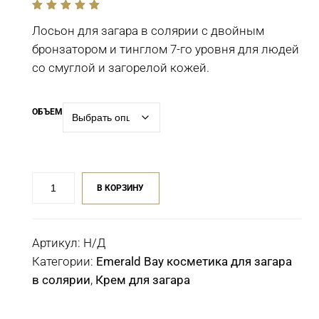
out
of
Лосьон для загара в солярии с двойным
5
бронзатором и тинглом 7-го уровня для людей
со смуглой и загорелой кожей.
ОБЪЕМ
Количество
В КОРЗИНУ
товара
Крем
для
Артикул:
Н/Д
загара
Категории:
Emerald Bay косметика для загара
в
в солярии
,
Крем для загара
солярии
Emerald