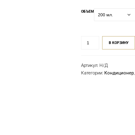
ОБЪЕМ
Количество
В КОРЗИНУ
товара
Кондиционер
Wella
Артикул:
Н/Д
SP
Color
Категории:
Кондиционер
Save
для
окрашенных
волос
200
мл,
1000
мл