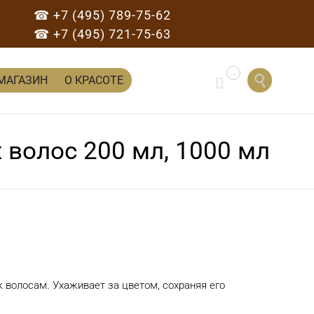
☎ +7 (495) 789-75-62
☎ +7 (495) 721-75-63
...
Перейти

МАГАЗИН
О КРАСОТЕ

к
содержанию
 волос 200 мл, 1000 мл
к волосам. Ухаживает за цветом, сохраняя его