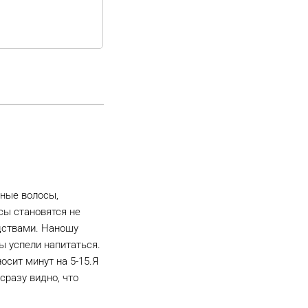
нные волосы,
сы становятся не
дствами. Наношу
ы успели напитаться.
осит минут на 5-15.Я
сразу видно, что