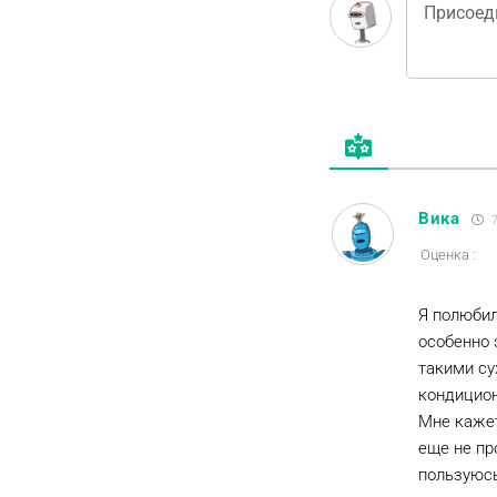
Вика
7
Оценка :
Я полюбил
особенно 
такими су
кондицион
Мне кажет
еще не пр
пользуюсь