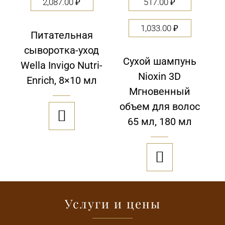
2,087.00
₽
517.00
₽
1,033.00
₽
Питательная
сыворотка-уход
Сухой шампунь
Wella Invigo Nutri-
Nioxin 3D
Enrich, 8×10 мл
Мгновенный
объем для волос

65 мл, 180 мл

Услуги и цены