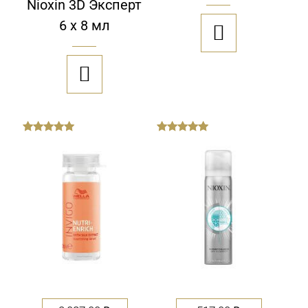
Nioxin 3D Эксперт
6 х 8 мл


out
out
of
of
5
5