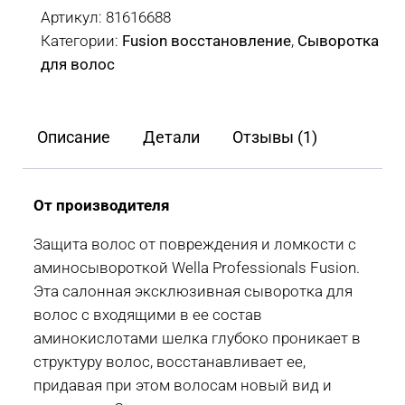
восстанавливающая
Артикул:
81616688
амино-
Категории:
Fusion восстановление
,
Сыворотка
сыворотка
для волос
Wella
Invigo
Fusion
Описание
Детали
Отзывы (1)
Intense
Repair,
70
От производителя
мл
Защита волос от повреждения и ломкости с
аминосывороткой Wella Professionals Fusion.
Эта салонная эксклюзивная сыворотка для
волос с входящими в ее состав
аминокислотами шелка глубоко проникает в
структуру волос, восстанавливает ее,
придавая при этом волосам новый вид и