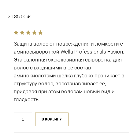
2,185.00
₽
out
of
Защита волос от повреждения и ломкости с
5
аминосывороткой Wella Professionals Fusion.
Эта салонная эксклюзивная сыворотка для
волос с входящими в ее состав
аминокислотами шелка глубоко проникает в
структуру волос, восстанавливает ее,
придавая при этом волосам новый вид и
гладкость.
Количество
В КОРЗИНУ
товара
Интенсивная