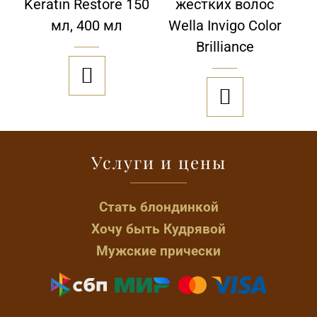
Keratin Restore 150
жестких волос
мл, 400 мл
Wella Invigo Color
Brilliance


Услуги и цены
Стать блондинкой
Хочу быть Кудрявой
Мужские прически