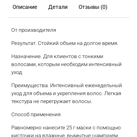
Forma
Описание
Детали
Отзывы (0)
Volumize
V3
200
От производителя
мл,
Результат. Стойкий объем на долгое время.
400
мл
Назначение. Для клиентов с тонкими
волосами, которым необходим интенсивный
уход.
Преимущества. Интенсивный еженедельный
уход для объема и укрепления волос. Легкая
текстура не перегружает волосы.
Способ применения
Равномерно нанесите 25 г маски с помощью
кисточки на влажные, вымытые шампунем