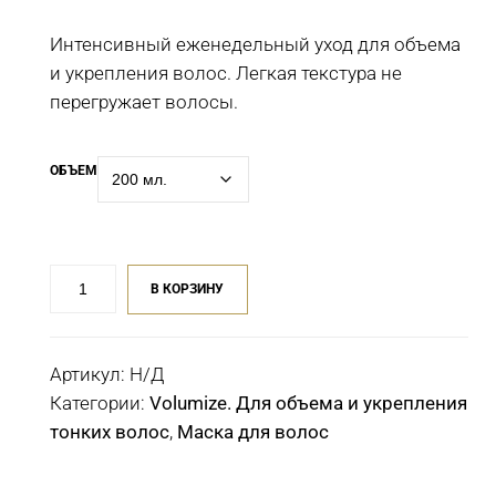
Интенсивный еженедельный уход для объема
и укрепления волос. Легкая текстура не
перегружает волосы.
ОБЪЕМ
Количество
В КОРЗИНУ
товара
Интенсивная
маска
Артикул:
Н/Д
для
Категории:
Volumize. Для объема и укрепления
объема
тонких волос
,
Маска для волос
System
Professional