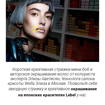
Короткая креативная стрижка мини боб и
авторское окрашивание волос от колориста
эксперта Элизы Аветисян, технолога салона
красоты Wella Элиза в Москве. Позвольте себе
звездную стрижку и креативное
окрашивание
у нас.
на японских красителях Lebel