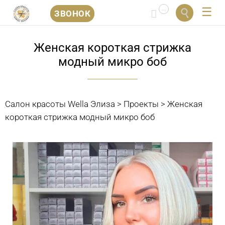
...


ЗВОНОК
Перейти
к
Женская короткая стрижка
содержанию
модный микро боб
Салон красоты Wella Элиза
>
Проекты
>
Женская
короткая стрижка модный микро боб