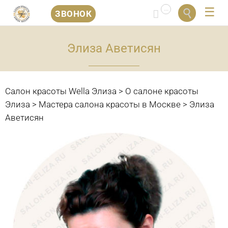
...


ЗВОНОК
Перейти
к
Элиза Аветисян
содержанию
Салон красоты Wella Элиза
>
О салоне красоты
Элиза
>
Мастера салона красоты в Москве
>
Элиза
Аветисян