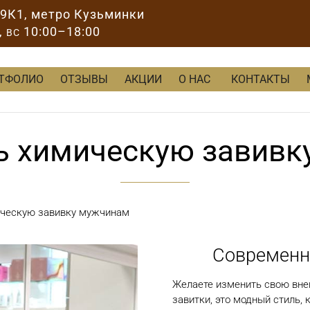
89К1
, метро Кузьминки
,
10:00–18:00
ВС
ТФОЛИО
ОТЗЫВЫ
АКЦИИ
О НАС
КОНТАКТЫ
ь химическую завив
ическую завивку мужчинам
Современна
Желаете изменить свою вне
завитки, это модный стиль,