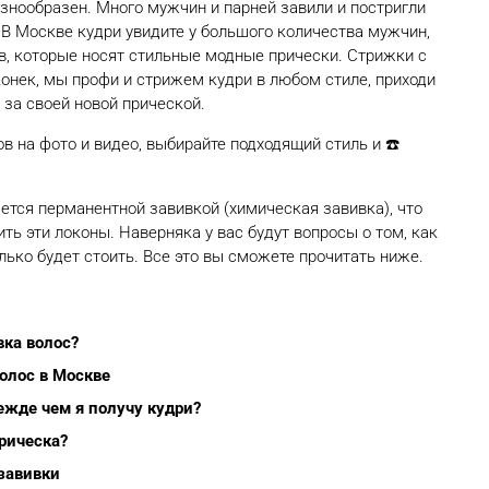
нообразен. Много мужчин и парней завили и постригли
 В Москве кудри увидите у большого количества мужчин,
в, которые носят стильные модные прически. Стрижки с
онек, мы профи и стрижем кудри в любом стиле, приходи
 за своей новой прической.
в на фото и видео, выбирайте подходящий стиль и ☎️
яется перманентной завивкой (химическая завивка), что
ить эти локоны. Наверняка у вас будут вопросы о том, как
лько будет стоить. Все это вы сможете прочитать ниже.
вка волос?
олос в Москве
ежде чем я получу кудри?
рическа?
завивки