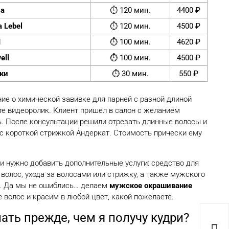
sa
⏱ 120 мин.
4400 ₽
 Lebel
⏱ 120 мин.
4500 ₽
I
⏱ 100 мин.
4620 ₽
ell
⏱ 100 мин.
4500 ₽
ки
⏱ 30 мин.
550 ₽
ие о химической завивке для парней с разной длиной
те видеоролик. Клиент пришел в салон с желанием
. После консультации решили отрезать длинные волосы и
с короткой стрижкой Андеркат. Стоимость прически ему
 нужно добавить дополнительные услуги: средство для
волос, ухода за волосами или стрижку, а также мужского
. Да мы не ошиблись… делаем
мужское окрашивание
волос и красим в любой цвет, какой пожелаете.
ать прежде, чем я получу кудри?