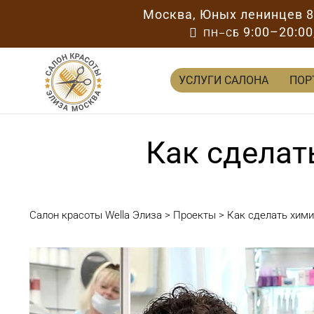
Москва
,
Юных ленинцев 
9:00–20:00

ПН–СБ
УСЛУГИ САЛОНА
ПОР
Как сделат
Салон красоты Wella Элиза
>
Проекты
>
Как сделать хим