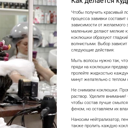
Как делается куд
Чтобы получить красивый ло
процесса завивки составит о
зависимости от желаемого з
маленькие делают мелкие к
коклюшки образуют гладкий,
волнистыми. Выбор зависит 
следующие действия:
Мыть волосы нужно так, что
пряди на коклюшки предвари
пролейте жидкостью кажду
минут желательно с теплом 
Не снимаем коклюшки. Про
раствор. Уделите внимание!
чтобы состав лучше смылся
феном, но оставляем их вл
Наносим нейтрализатор, пен
также пролить каждую коклю