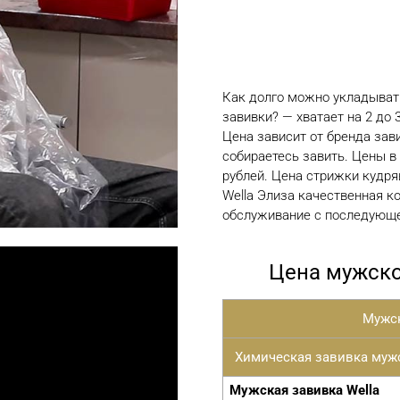
Как долго можно укладыват
завивки? — хватает на 2 до 
Цена зависит от бренда зави
собираетесь завить. Цены в
рублей. Цена стрижки кудряв
Wella Элиза качественная к
обслуживание с последующе
Цена мужско
Мужск
Химическая завивка муж
Мужская завивка Wella