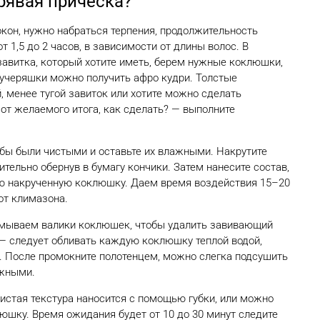
рявая прическа?
кон, нужно набраться терпения, продолжительность
т 1,5 до 2 часов, в зависимости от длины волос. В
авитка, который хотите иметь, берем нужные коклюшки,
учеряшки можно получить афро кудри. Толстые
 менее тугой завиток или хотите можно сделать
от желаемого итога, как сделать? — выполните
бы были чистыми и оставьте их влажными. Накрутите
тельно обернув в бумагу кончики. Затем нанесите состав,
ю накрученную коклюшку. Даем время воздействия 15–20
от климазона.
мываем валики коклюшек, чтобы удалить завивающий
 — следует обливать каждую коклюшку теплой водой,
. После промокните полотенцем, можно слегка подсушить
ажными.
истая текстура наносится с помощью губки, или можно
шку. Время ожидания будет от 10 до 30 минут следите