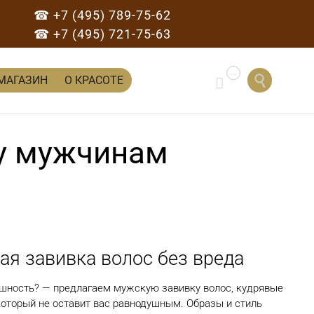
☎ +7 (495) 789-75-62
☎ +7 (495) 721-75-63
...
Перейти

МАГАЗИН
О КРАСОТЕ

к
содержанию
ку мужчинам
я завивка волос без вреда
шность? — предлагаем мужскую завивку волос, кудрявые
 который не оставит вас равнодушным. Образы и стиль