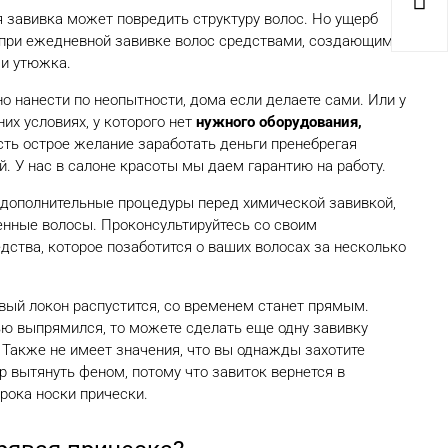

 завивка может повредить структуру волос. Но ущерб
 при ежедневной завивке волос средствами, создающими
 и утюжка.
 нанести по неопытности, дома если делаете сами. Или у
их условиях, у которого нет
нужного оборудования,
есть острое желание заработать деньги пренебрегая
й. У нас в салоне красоты мы даем гарантию на работу.
 дополнительные процедуры перед химической завивкой,
ленные волосы. Проконсультируйтесь со своим
дства, которое позаботится о ваших волосах за несколько
вый локон распустится, со временем станет прямым.
ью выпрямился, то можете сделать еще одну завивку
 Также не имеет значения, что вы однажды захотите
 вытянуть феном, потому что завиток вернется в
рока носки прически.