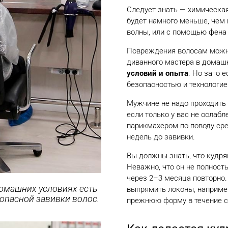
Следует знать — химическая
будет намного меньше, чем
волны, или с помощью фена
Повреждения волосам можно
диванного мастера в домашн
условий и опыта
. Но зато 
безопасностью и технологие
Мужчине не надо проходить
если только у вас не ослаб
парикмахером по поводу сре
недель до завивки.
Вы должны знать, что кудря
Неважно, что он не полност
через 2–3 месяца повторно.
домашних условиях есть
выпрямить локоны, например
опасной завивки волос.
прежнюю форму в течение с