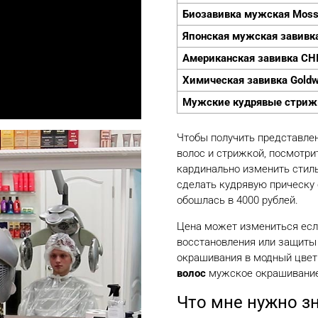
Биозавивка мужская Mos
Японская мужская завивка
Американская завивка CH
Химическая завивка Goldw
Мужские кудрявые стриж
Чтобы получить представлен
волос и стрижкой, посмотри
кардинально изменить стиль
сделать кудрявую прическу 
обошлась в 4000 рублей.
Цена может измениться если
восстановления или защиты 
окрашивания в модный цвет
волос
мужское окрашивание 
Что мне нужно зн