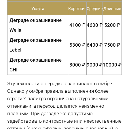
Услуга
Короткие
Средние
Длинные
Деграде окрашивание
4100 ₽
4600 ₽
5200 ₽
Wella
Деграде окрашивание
5300 ₽
6400 ₽
7500 ₽
Lebel
Деграде окрашивание
8000 ₽
9000 ₽
10000 ₽
CHI
Эту технологию нередко сравнивают с омбре.
Однако у омбре правила выполнения более
строгие: палитра ограничена натуральными
оттенками, а переход делается неизменно
плавным. При деграде же допустимо
задействовать контрастные или неестественные
оттенки (снежно-белый, зеленый, сиреневый), а