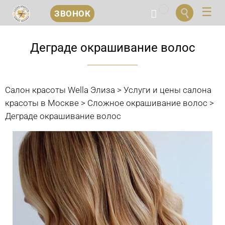
...


ЗВОНОК
Перейти
к
Деграде окрашивание волос
содержанию
Салон красоты Wella Элиза
>
Услуги и цены салона
красоты в Москве
>
Сложное окрашивание волос
>
Деграде окрашивание волос