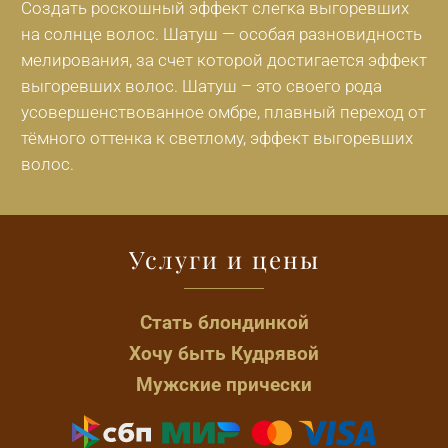
Создать роскошный эффект слегка выгоревших
на солнце волос. Шатуш — особая разновидность
мелирования, за счет которой достигается эффект
выгоревших волос. Шатуш – это своего рода
усовершенствованное омбре, плавный переход от
тёмного оттенка к светлому, эффект выгоревших
волос.
Услуги и цены
Стать блондинкой
Хочу быть Кудрявой
Мужские прически