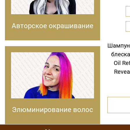
Авторское окрашивание
Шампунь
блеска
Oil Re
Revea
Элюминирование волос