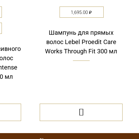
1,695.00
₽
Шампунь для прямых
волос Lebel Proedit Care
сивного
Works Through Fit 300 мл
олос
Intense
00 мл
