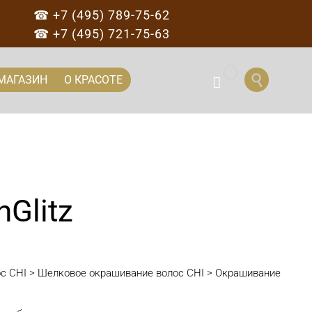
☎ +7 (495) 789-75-62
☎ +7 (495) 721-75-63
...
Перейти

МАГАЗИН
О КРАСОТЕ

к
содержанию
Glitz
с CHI
>
Шелковое окрашивание волос CHI
>
Окрашивание