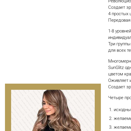
Революцион
Создает з
4 простых 
Передовая
1-8 уровне
индивидуал
Три группы
для всех т
Многомерн
Тонирование волос
SunGlitz о
цветом кра
Оживляет и
Создает зр
Четыре про
исходны
желаемы
желаемы