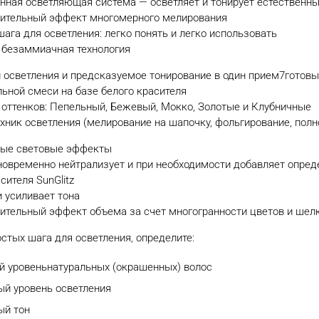
ная осветляющая система — осветляет и тонирует естественны
рительный эффект многомерного мелирования
шага для осветления: легко понять и легко использовать
 безаммиачная технология
й осветления и предсказуемое тонирование в один прием7готов
ьной смеси на базе белого красителя
 оттенков: Пепельный, Бежевый, Мокко, Золотые и Клубничные
ехник осветления (мелирование на шапочку, фольгирование, пол
ые световые эффекты
дновременно нейтрализует и при необходимости добавляет опре
сителя SunGlitz
 усиливает тона
ительный эффект объема за счет многогранности цветов и шел
стых шага для осветления, определите:
й уровеньнатуральных (окрашенных) волос
й уровень осветления
й тон