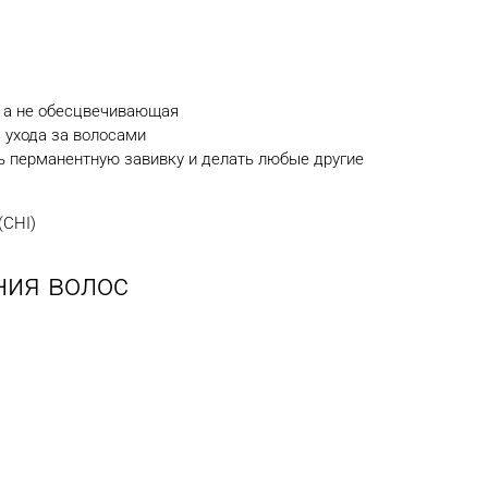
а, а не обесцвечивающая
 ухода за волосами
ть перманентную завивку и делать любые другие
(CHI)
ия волос