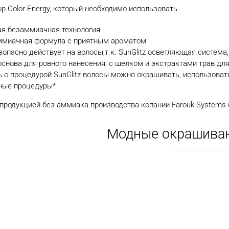
ор Color Energy, который необходимо использовать
я безаммиачная технология
ммиачная формула с приятным ароматом
зопасно действует на волосы,т.к. SunGlitz осветляющая систем
снова для ровного нанесения, с шелком и экстрактами трав для
ь с процедурой SunGlitz волосы можно окрашивать, использова
ные процедуры*
 продукцией без аммиака производства копании Farouk Systems 
Модные окрашиван