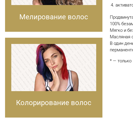
активат
Мелирование волос
Продвинута
100% беза
Мягко и бе
Масляная о
В один ден
перманент
* — только
Колорирование волос