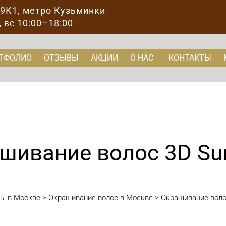
89К1
, метро Кузьминки
,
10:00–18:00
ВС
ТФОЛИО
ОТЗЫВЫ
АКЦИИ
О НАС
КОНТАКТЫ
шивание волос 3D Sun
ты в Москве
>
Окрашивание волос в Москве
>
Окрашивание воло