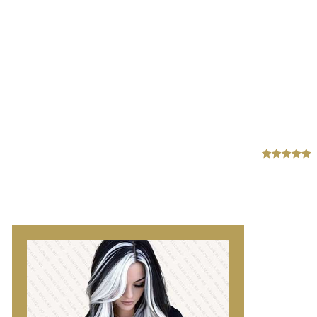
Безаммиачное
блондирование и
out
мелирование волос
of
5