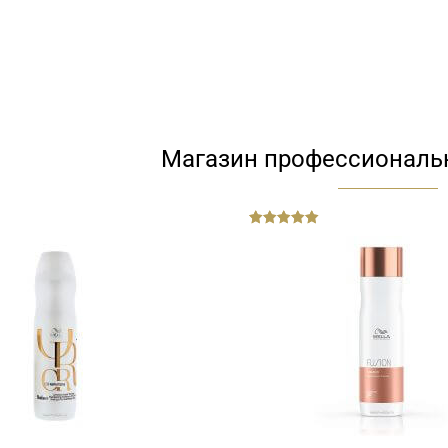
Магазин профессиональ
out
of
5