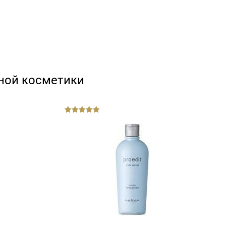
ной косметики
out
of
5