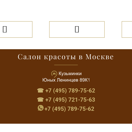


Салон красоты в Москве
☎ +7 (495) 789-75-62
☎ +7 (495) 721-75-63
+7 (495) 789-75-62