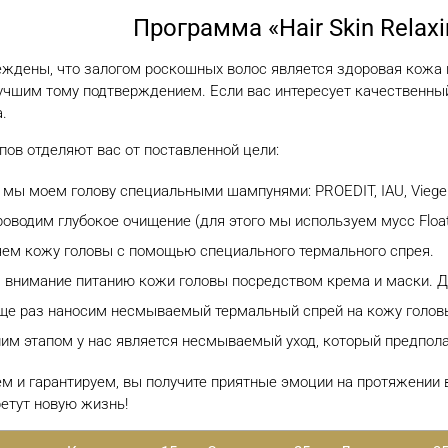
Программа «Hair Skin Relaxi
ждены, что залогом роскошных волос является здоровая кожа 
учшим тому подтверждением. Если вас интересует качественны
.
пов отделяют вас от поставленной цели:
 мы моем голову специальными шампунями: PROEDIT, IAU, Viege
оводим глубокое очищение (для этого мы используем мусс Float 
ем кожу головы с помощью специального термального спрея.
 внимание питанию кожи головы посредством крема и маски. Д
ще раз наносим несмываемый термальный спрей на кожу головы 
им этапом у нас является несмываемый уход, который предполаг
 и гарантируем, вы получите приятные эмоции на протяжении в
етут новую жизнь!