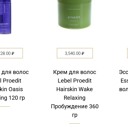
128.00
₽
3,540.00
₽
 для волос
Крем для волос
Эсс
l Proedit
Lebel Proedit
Es
kin Oasis
Hairskin Wake
во
ing 120 гр
Relaxing
Пробуждение 360
гр