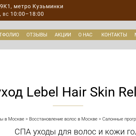
89К1
, метро Кузьминки
,
10:00–18:00
ВС
ТФОЛИО
ОТЗЫВЫ
АКЦИИ
О НАС
КОНТАКТЫ
ход Lebel Hair Skin Re
ты в Москве
>
Восстановление волос в Москве
>
Салонные прогр
СПА уходы для волос и кожи гол