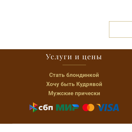
сила»
Салонная программа «Жизненная
сила», — выбор тех, кто предпочитаете
жить насыщенной жизнью.
Услуги и цены
Стать блондинкой
Хочу быть Кудрявой
Мужские прически