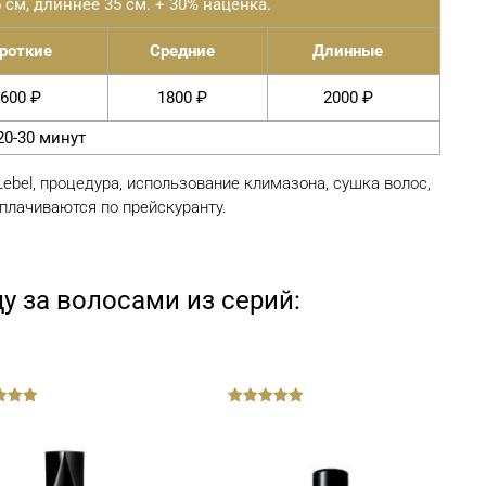
 см, длиннее 35 см. + 30% наценка.
роткие
Средние
Длинные
600 ₽
1800 ₽
2000 ₽
0-30 минут
ebel, процедура, использование климазона, сушка волос,
плачиваются по прейскуранту.
у за волосами из серий:
out
of
5