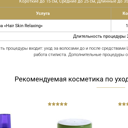
Короткие до 15 см, Средние до 25 см, Длинные до 35
Услуга
Ко
 «Hair Skin Relaxing»
1
Длительность процедуры 2
ть процедуры входит: уход за волосами до и после средствами L
работа стилиста. Дополнительные процедуры о
Рекомендуемая косметика по уход
out
out
of
of
5
5