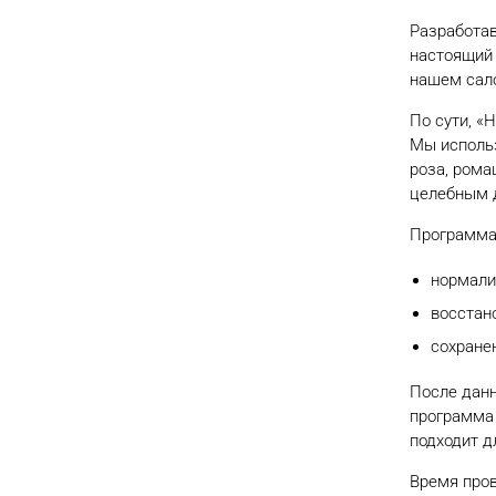
Разработав
настоящий 
нашем сало
По сути, «
Мы использ
роза, рома
целебным 
Программа «
нормали
восстан
Абсолютное счастье
сохране
для волос Lebel
После данн
Программа для молекулярного
программа 
восстановления волос от Lebel с
подходит д
высокой степенью повреждения.
Время пров