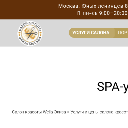
Москва
,
Юных ленинцев 
9:00–20:00

ПН–СБ
УСЛУГИ САЛОНА
ПОР
SPA-у
Салон красоты Wella Элиза
>
Услуги и цены салона красо