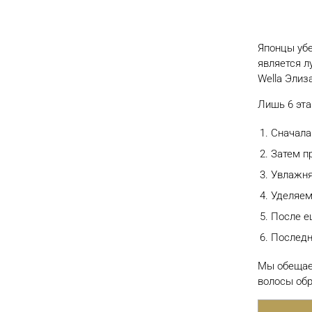
Японцы убе
является л
Wella Элиза
Лишь 6 эта
Сначала
Затем пр
Увлажня
Уделяем
После е
Последн
Программа «Блеск и
сила»
Мы обещаем
волосы обр
Предлагаем эксклюзивную программу