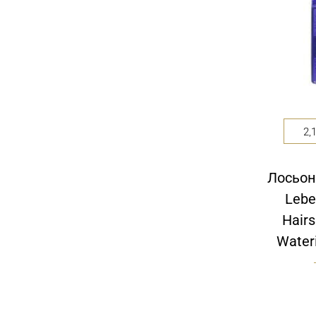
Салон красоты Wella Элиза приглашает
вас на лечебную процедуру салонного
ухода.
2,
Лосьон
Lebe
Hairs
Water
Программа «Жизненная