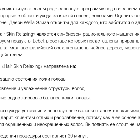
 уникальную в своем роде салонную программу под названием «H
прорыв в области ухода за кожей головы, волосами. Оценить о
не. Двери Wella Элиза открыты для каждого, кто заботится о 
Hair Skin Relaxing» является симбиозом рационального мышления
уем продукты Lebel, в составе которых представлены природн
шка, мёд, австралийский орех, женьшень, чайное дерево, морск
действием.
Hair Skin Relaxing» направлена на:
зацию состояния кожи головы;
овление и увлажнение структуры волос;
ние водно-жирового баланса кожи головы.
ого ухода уставшие и непослушные волосы становятся живыми,
дарит клиентам отдых и расслабление, потому как в ее основе
ля окрашенных и неокрашенных волос. Выполнять ее стоит не ч
едения процедуры составляет 30 минут.