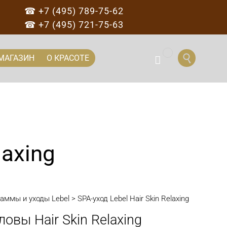
☎ +7 (495) 789-75-62
☎ +7 (495) 721-75-63
...
Перейти

МАГАЗИН
О КРАСОТЕ

к
содержанию
laxing
аммы и уходы Lebel
>
SPA-уход Lebel Hair Skin Relaxing
овы Hair Skin Relaxing