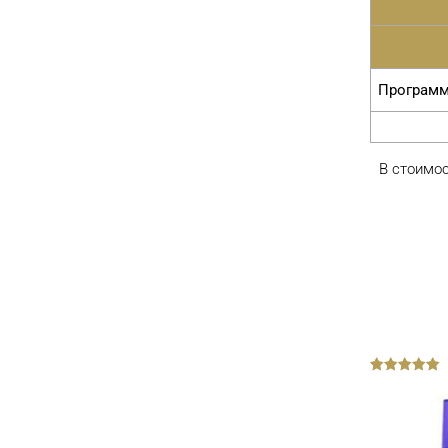
от Lebel под названием «Блеск и сила».
Программа
В стоимос
Программа IAU «Detox
out
of
5
Mint»