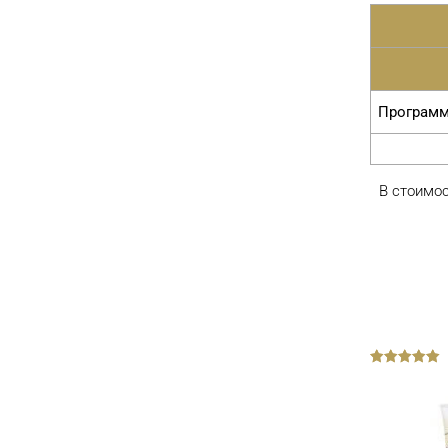
от Lebel под названием «Блеск и сила».
Программ
В стоимос
out
Увлажнение волос «IAU
of
5
Serum Protection»