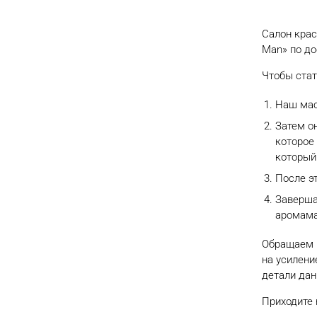
Салон крас
Man» по д
Чтобы стат
Наш мас
Затем о
которое
который
После э
Заверша
аромама
Программа «Блеск и
Обращаем в
на усилени
сила»
детали дан
Приходите 
Предлагаем эксклюзивную программу