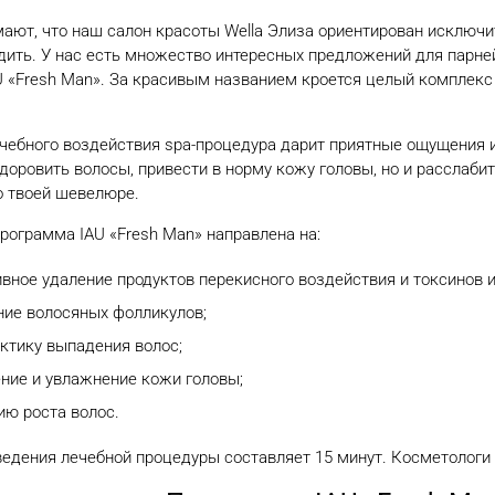
ают, что наш салон красоты Wella Элиза ориентирован исключ
дить. У нас есть множество интересных предложений для парне
AU «Fresh Man». За красивым названием кроется целый комплекс
ебного воздействия spa-процедура дарит приятные ощущения и
доровить волосы, привести в норму кожу головы, но и расслабит
о твоей шевелюре.
рограмма IAU «Fresh Man» направлена на:
вное удаление продуктов перекисного воздействия и токсинов и
ние волосяных фолликулов;
ктику выпадения волос;
ние и увлажнение кожи головы;
ию роста волос.
едения лечебной процедуры составляет 15 минут. Косметологи