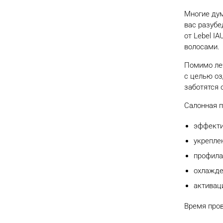
Многие дум
вас разубе
от Lebel I
волосами.
Помимо леч
с целью оз
заботятся 
Салонная п
эффекти
укрепле
Абсолютное счастье
профила
для волос Lebel
охлажде
Программа для молекулярного
активац
восстановления волос от Lebel с
Время пров
высокой степенью повреждения.