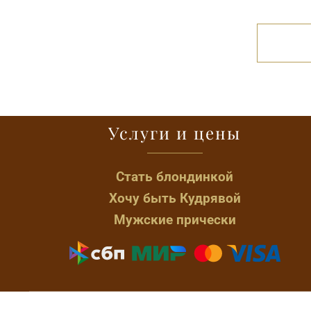
сила»
Салонная программа «Жизненная
сила», — выбор тех, кто предпочитаете
жить насыщенной жизнью.
Услуги и цены
Стать блондинкой
Хочу быть Кудрявой
Мужские прически