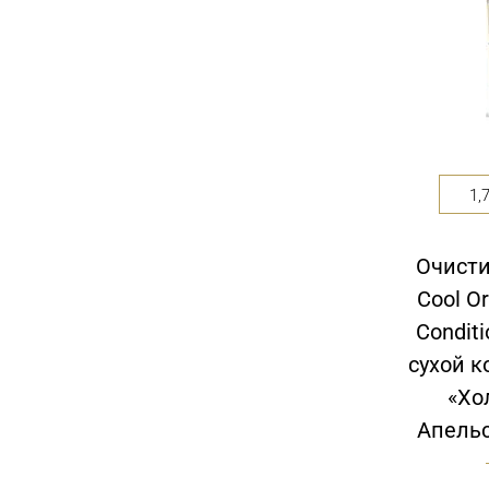
Предлагаемое нами экспресс-
увлажнение является залогом
абсолютно счастливых волос.
1,
Очисти
Cool O
Condit
сухой к
«Хо
Апельс
Программа «Жизненная