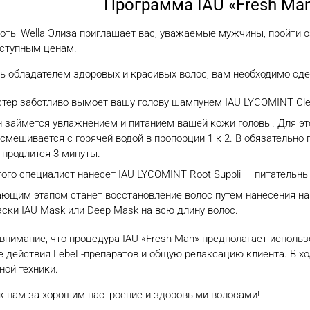
Программа IAU «Fresh Man
оты Wella Элиза приглашает вас, уважаемые мужчины, пройти о
оступным ценам.
ь обладателем здоровых и красивых волос, вам необходимо сдел
тер заботливо вымоет вашу голову шампунем IAU LYCOMINT Clea
н займется увлажнением и питанием вашей кожи головы. Для это
 смешивается с горячей водой в пропорции 1 к 2. В обязательн
 продлится 3 минуты.
того специалист нанесет IAU LYCOMINT Root Suppli — питательн
ющим этапом станет восстановление волос путем нанесения на
ски IAU Mask или Deep Mask на всю длину волос.
нимание, что процедура IAU «Fresh Man» предполагает использо
е действия LebeL-препаратов и общую релаксацию клиента. В х
ной техники.
к нам за хорошим настроение и здоровыми волосами!