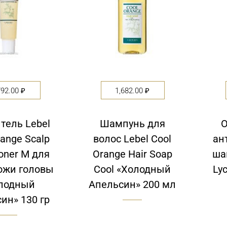
792.00
₽
1,682.00
₽
тель Lebel
Шампунь для
range Scalp
волос Lebel Cool
ан
ioner M для
Orange Hair Soap
ша
ожи головы
Cool «Холодный
Ly
лодный
Апельсин» 200 мл
ин» 130 гр