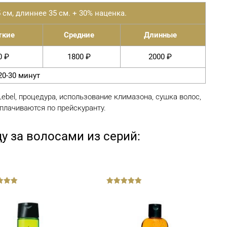
 см, длиннее 35 см. + 30% наценка.
ткие
Средние
Длинные
0 ₽
1800 ₽
2000 ₽
0-30 минут
ebel, процедура, использование климазона, сушка волос,
плачиваются по прейскуранту.
у за волосами из серий:
out
of
5