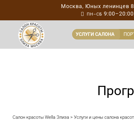
Москва
,
Юных ленинцев 
9:00–20:00

ПН–СБ
УСЛУГИ САЛОНА
ПОР
Прогр
Салон красоты Wella Элиза
>
Услуги и цены салона красо