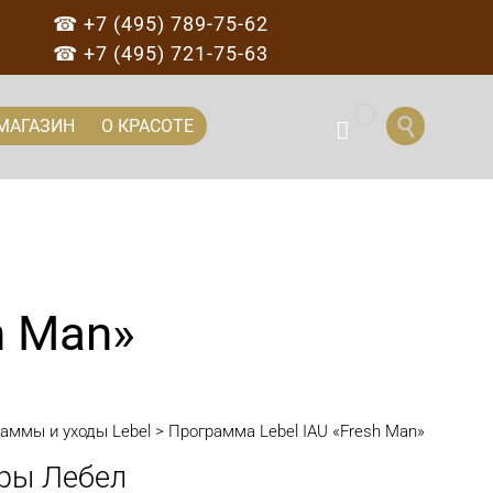
☎ +7 (495) 789-75-62
☎ +7 (495) 721-75-63
...
Перейти

МАГАЗИН
О КРАСОТЕ

к
содержанию
h Man»
аммы и уходы Lebel
>
Программа Lebel IAU «Fresh Man»
ры Лебел