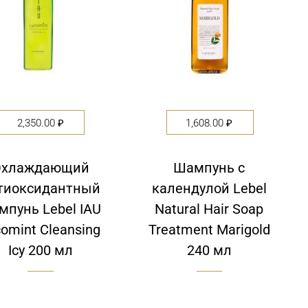
2,350.00
₽
1,608.00
₽
Охлаждающий
Шампунь с
тиоксидантный
календулой Lebel
мпунь Lebel IAU
Natural Hair Soap
comint Cleansing
Treatment Marigold
Icy 200 мл
240 мл