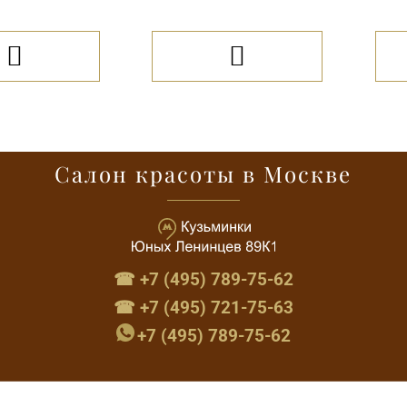


Салон красоты в Москве
☎ +7 (495) 789-75-62
☎ +7 (495) 721-75-63
+7 (495) 789-75-62