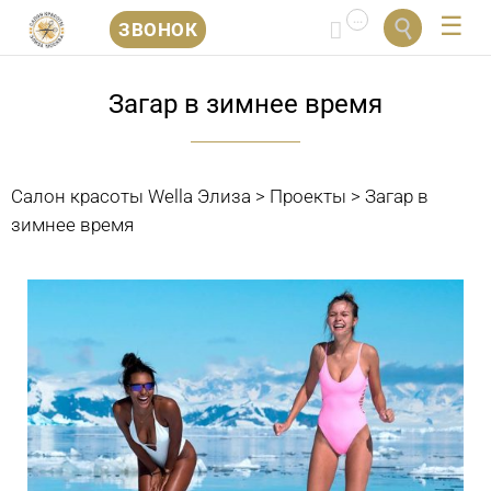
...


ЗВОНОК
Перейти
к
Загар в зимнее время
содержанию
Салон красоты Wella Элиза
>
Проекты
>
Загар в
зимнее время