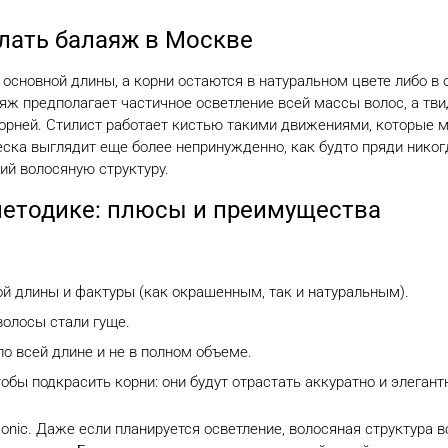
лать балаяж в Москве
основной длины, а корни остаются в натуральном цвете либо в о
ж предполагает частичное осветление всей массы волос, а тви
корней. Стилист работает кистью такими движениями, которые 
еска выглядит еще более непринужденно, как будто пряди никог
ий волосяную структуру.
методике: плюсы и преимущества
й длины и фактуры (как окрашенным, так и натуральным).
волосы стали гуще.
о всей длине и не в полном объеме.
бы подкрасить корни: они будут отрастать аккуратно и элегант
nic. Даже если планируется осветление, волосяная структура вс