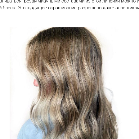
вливаться. Безаммиачными составами из этой линейки можно из
й блеск. Это щадящее окрашивание разрешено даже аллергика