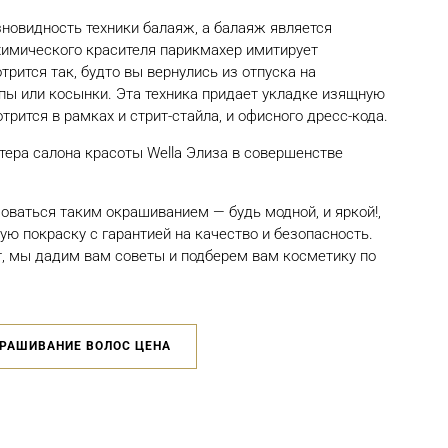
новидность техники балаяж, а балаяж является
имического красителя парикмахер имитирует
трится так, будто вы вернулись из отпуска на
япы или косынки. Эта техника придает укладке изящную
рится в рамках и стрит-стайла, и офисного дресс-кода.
тера салона красоты Wella Элиза в совершенстве
оваться таким окрашиванием — будь модной, и яркой!,
ю покраску с гарантией на качество и безопасность.
, мы дадим вам советы и подберем вам косметику по
РАШИВАНИЕ ВОЛОС ЦЕНА