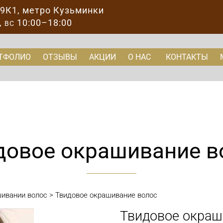
89К1
, метро Кузьминки
,
10:00–18:00
ВС
ТФОЛИО
ОТЗЫВЫ
АКЦИИ
О НАС
КОНТАКТЫ
довое окрашивание в
шивании волос
>
Твидовое окрашивание волос
Твидовое окраши