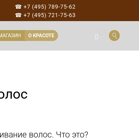
☎ +7 (495) 789-75-62
☎ +7 (495) 721-75-63
...
Перейти

МАГАЗИН
О КРАСОТЕ

к
содержанию
олос
вание волос. Что это?