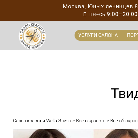
Москва
,
Юных ленинцев 
9:00–20:00

ПН–СБ
УСЛУГИ САЛОНА
ПОР
Тви
Салон красоты Wella Элиза
>
Все о красоте
>
Все об окра