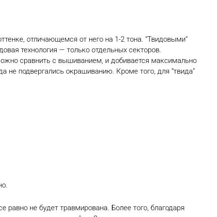
ттенке, отличающемся от него на 1-2 тона. “Твидовыми”
довая технология — только отдельных секторов.
можно сравнить с вышиванием, и добивается максимально
да не подвергались окрашиванию. Кроме того, для “твида”
но.
е равно не будет травмирована. Более того, благодаря