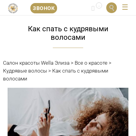
...


ЗВОНОК
Перейти
к
Как спать с кудрявыми
содержанию
волосами
Салон красоты Wella Элиза
>
Все о красоте
>
Кудрявые волосы
>
Как спать с кудрявыми
волосами