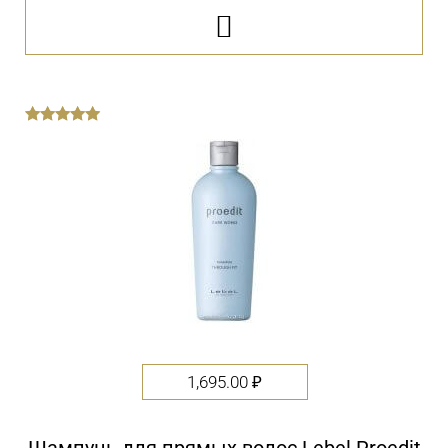

out
of
5
1,695.00
₽
Шампунь для прямых волос Lebel Proedit