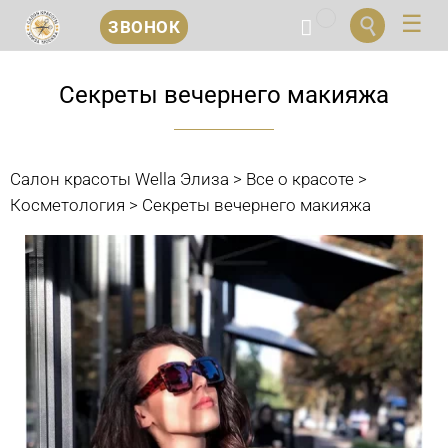
...


ЗВОНОК
Перейти
к
Секреты вечернего макияжа
содержанию
Салон красоты Wella Элиза
>
Все о красоте
>
Косметология
>
Секреты вечернего макияжа