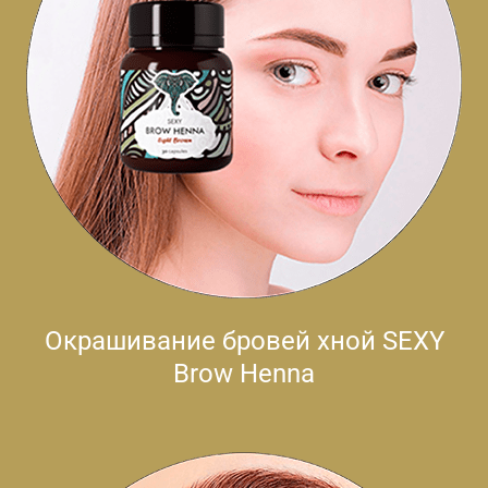
Окрашивание бровей хной SEXY
Brow Henna